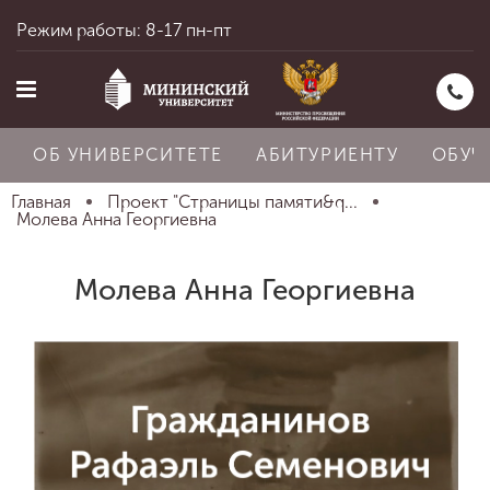
Режим работы: 8-17 пн-пт
ОБ УНИВЕРСИТЕТЕ
АБИТУРИЕНТУ
ОБУЧ
Главная
Проект "Страницы памяти&q...
Молева Анна Георгиевна
Главная
Молева Анна Георгиевна
Об университете
Абитуриенту