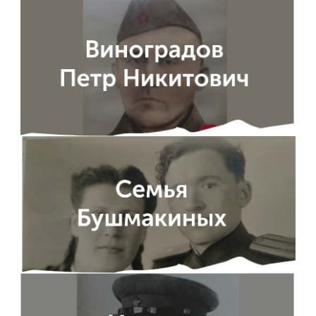
ENG
SPN
CHI
Приемная
комиссия
+7 (831) 262-26-20