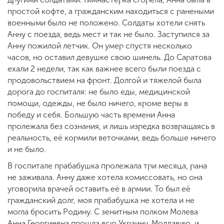
простой кофте, а гражданским находиться с ранеными
военными было не положено. Солдаты хотели снять
Анну с поезда, ведь мест и так не было. Заступился за
Анну пожилой летчик. Он умер спустя несколько
часов, но оставил девушке свою шинель. До Саратова
ехали 2 недели, так как важнее всего были поезда с
продовольствием на фронт. Долгой и тяжелой была
дорога до госпиталя: не было еды, медицинской
помощи, одежды, не было ничего, кроме веры в
победу и себя. Большую часть времени Анна
пролежала без сознания, и лишь изредка возвращаясь в
реальность, её кормили веточками, ведь больше ничего
и не было.
В госпитале прабабушка пролежала три месяца, рана
не заживала. Анну даже хотела комиссовать, но она
уговорила врачей оставить её в армии. То был её
гражданский долг, моя прабабушка не хотела и не
могла бросить Родину. С зенитным полком Молева
Анна Георгиевна прошла всю Украину, Молдавию, и