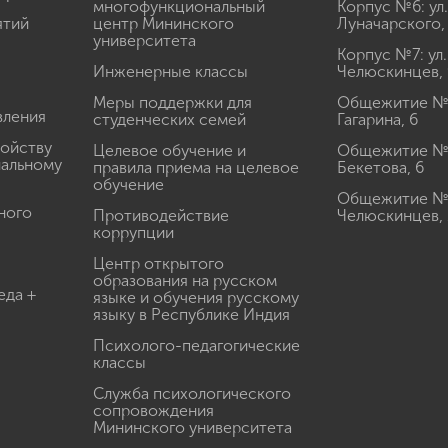
многофункциональный
Корпус №6: ул.
ятий
центр Мининского
Луначарского,
университета
Корпус №7: ул.
Инженерные классы
Челюскинцев, 
Меры поддержки для
Общежитие № 1
вления
студенческих семей
Гагарина, 6
ройству
Целевое обучение и
Общежитие № 2
иальному
правила приема на целевое
Бекетова, 6
обучение
Общежитие № 3
ного
Противодействие
Челюскинцев, 
коррупции
Центр открытого
образования на русском
еда +
языке и обучения русскому
языку в Республике Индия
Психолого-педагогические
классы
Служба психологического
сопровождения
Мининского университета