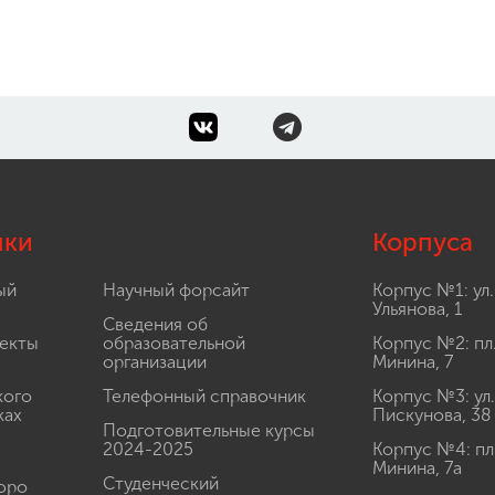
лки
Корпуса
ый
Научный форсайт
Корпус №1: ул.
Ульянова, 1
Сведения об
екты
образовательной
Корпус №2: пл
организации
Минина, 7
кого
Телефонный справочник
Корпус №3: ул.
ках
Пискунова, 38
Подготовительные курсы
2024-2025
Корпус №4: пл
Минина, 7а
Студенческий
юро