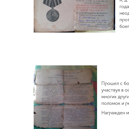
года
нео
прот
бое
Прошел с бо
участвуя в 
многих друг
поломок и р
Награжден ме