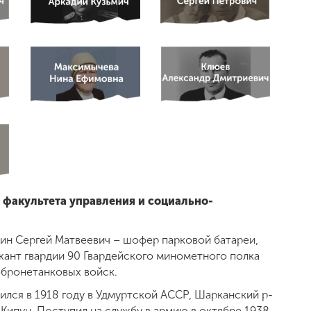
факультета управления и социально-
ин Сергей Матвеевич – шофер парковой батареи,
ант гвардии 90 Гвардейского минометного полка
обронетанковых войск.
лся в 1918 году в Удмуртской АССР, Шарканский р-
. Кипун. Поступил на службу в армию в октябре 1938