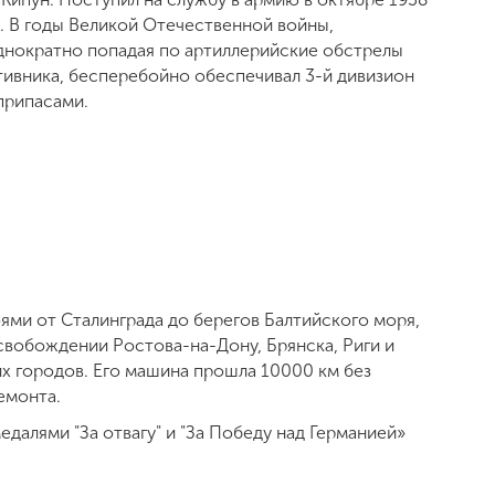
. В годы Великой Отечественной войны,
днократно попадая по артиллерийские обстрелы
ивника, бесперебойно обеспечивал 3-й дивизион
припасами.
ями от Сталинграда до берегов Балтийского моря,
освобождении Ростова-на-Дону, Брянска, Риги и
их городов. Его машина прошла 10000 км без
емонта.
далями "За отвагу" и "За Победу над Германией»