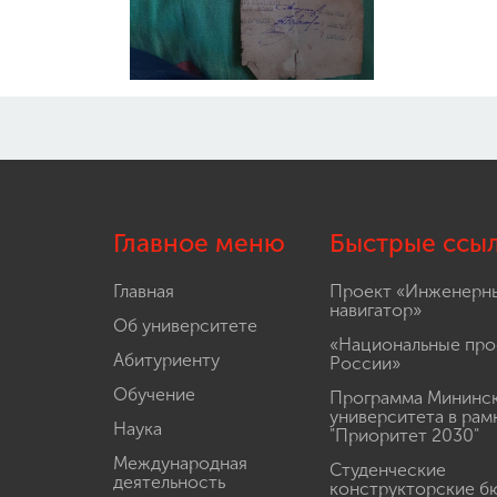
Главное меню
Быстрые ссы
Главная
Проект «Инженерн
навигатор»
Об университете
«Национальные про
Абитуриенту
России»
Обучение
Программа Мининс
университета в рам
Наука
"Приоритет 2030"
Международная
Студенческие
деятельность
конструкторские б