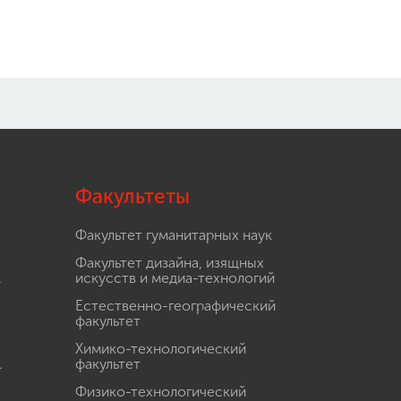
Факультеты
Факультет гуманитарных наук
Факультет дизайна, изящных
.
искусств и медиа-технологий
Естественно-географический
факультет
Химико-технологический
.
факультет
Физико-технологический