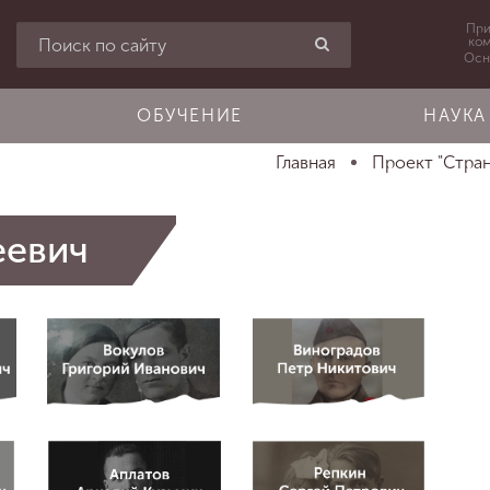
При
ко
Осн
ОБУЧЕНИЕ
НАУКА
Главная
Проект "Стра
еевич