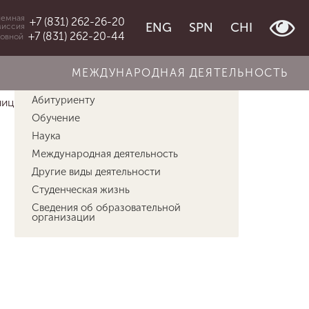
емная
+7 (831) 262-26-20
ENG
SPN
CHI
миссия
+7 (831) 262-20-44
овной
МЕЖДУНАРОДНАЯ ДЕЯТЕЛЬНОСТЬ
Об университете
Абитуриенту
ницы памяти&q...
Квакин Сергей Матвеевич
Обучение
Наука
Международная деятельность
Другие виды деятельности
Студенческая жизнь
Сведения об образовательной
организации