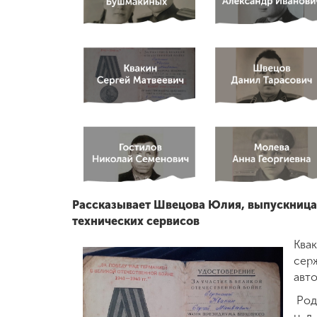
Международная
деятельность
Другие виды
деятельности
Студенческая
жизнь
Сведения об
Рассказывает Швецова Юлия, выпускница 
образовательной
технических сервисов
организации
Квак
серж
авт
Приемная
комиссия
Роди
+7 (831) 262-26-20
н, д