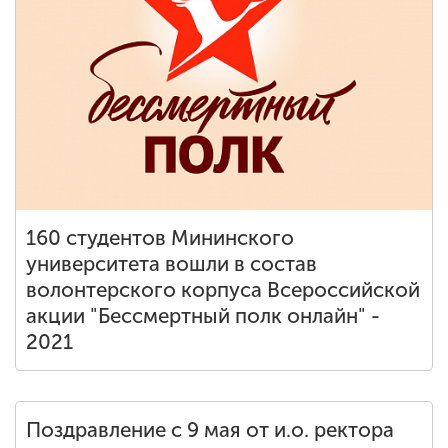
Обучение
Наука
Международная
деятельность
Другие виды
160 студентов Мининского
деятельности
университета вошли в состав
волонтерского корпуса Всероссийской
акции "Бессмертный полк онлайн" -
Студенческая жизнь
2021
Сведения об
образовательной
Поздравление с 9 мая от и.о. ректора
организации