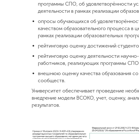
программы СПО, об удовлетворённости ус
деятельности в рамках реализации образо
Международная
деятельность
опросы обучающихся об удовлетворённост
качеством образовательного процесса в це
рамках реализации образовательных прогр
Другие виды
деятельности
рейтинговую оценку достижений студенто
рейтинговую оценку деятельности научно-
Студенческая
работников, реализующих программы СПО
жизнь
внешнюю оценку качества образования со
сообществ.
Сведения об
Университет обеспечивает проведение необх
образовательной
внедрение модели ВСОКО, учет, оценку, анал
организации
результатов.
Приемная
комиссия
+7 (831) 262-26-20