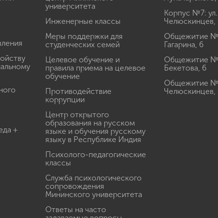
университета
Корпус №7: ул.
Инженерные классы
Челюскинцев, 
Меры поддержки для
Общежитие № 1
вления
студенческих семей
Гагарина, 6
ройству
Целевое обучение и
Общежитие № 2
иальному
правила приема на целевое
Бекетова, 6
обучение
Общежитие № 3
ного
Противодействие
Челюскинцев, 
коррупции
Центр открытого
образования на русском
еда +
языке и обучения русскому
языку в Республике Индия
Психолого-педагогические
классы
Служба психологического
сопровождения
Мининского университета
Ответы на часто
задаваемые вопросы