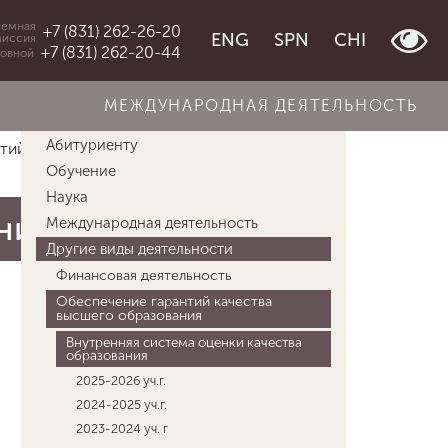
емная
+7 (831) 262-26-20
ENG
SPN
CHI
миссия
+7 (831) 262-20-44
овной
МЕЖДУНАРОДНАЯ ДЕЯТЕЛЬНОСТЬ
Об университете
Абитуриенту
ий качес...
Внутренняя система оценки ...
Обучение
Наука
ния
Международная деятельность
Другие виды деятельности
Финансовая деятельность
Обеспечение гарантий качества
высшего образования
Внутренняя система оценки качества
образования
2025-2026 уч.г.
2024-2025 уч.г.
2023-2024 уч. г