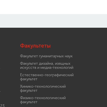
Факультеты
Факультет гуманитарных наук
Факультет дизайна, изящных
.
искусств и медиа-технологий
Естественно-географический
факультет
Химико-технологический
.
факультет
Физико-технологический
факультет
 23