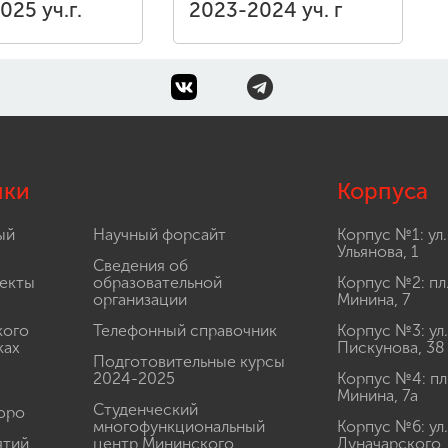
025 уч.г.
2023-2024 уч. г
лки
Корпуса
ый
Научный форсайт
Корпус №1: ул.
Ульянова, 1
Сведения об
екты
образовательной
Корпус №2: пл
организации
Минина, 7
кого
Телефонный справочник
Корпус №3: ул.
ках
Пискунова, 38
Подготовительные курсы
2024-2025
Корпус №4: пл
Минина, 7а
Студенческий
юро
многофункциональный
Корпус №6: ул.
ятий
центр Мининского
Луначарского,