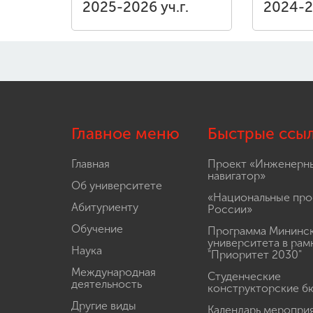
2025-2026 уч.г.
2024-2
Главное меню
Быстрые ссы
Главная
Проект «Инженерн
навигатор»
Об университете
«Национальные про
Абитуриенту
России»
Обучение
Программа Мининс
университета в рам
Наука
"Приоритет 2030"
Международная
Студенческие
деятельность
конструкторские б
Другие виды
Календарь меропри