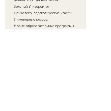
Мининского университета
Зеленый Университет
Психолого-педагогические классы
Инженерные классы
Новые образовательные программы,
представленные к лицензированию
АНО "Центр развития талантов"
Год педагога и наставника 2023
Реализация имущества НГПУ им. К.
Минина
Результаты рассмотрения заявлений о
предоставлении академических
отпусков обучающимся
Программа развития социальной
активности школьников начальных
классов "Орлята России"
Студенческая жизнь
Сведения об образовательной
организации