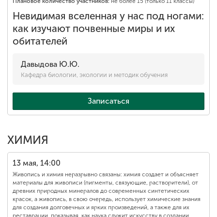
Плановое количество участников:
не более 15 (только 11 классы)
Невидимая вселенная у нас под ногами:
как изучают почвенные миры и их
обитателей
Давыдова Ю.Ю.
Кафедра биологии, экологии и методик обучения
Записаться
ХИМИЯ
13 мая, 14:00
Живопись и химия неразрывно связаны: химия создает и объясняет
материалы для живописи (пигменты, связующие, растворители), от
древних природных минералов до современных синтетических
красок, а живопись, в свою очередь, использует химические знания
для создания долговечных и ярких произведений, а также для их
реставрации, показывая, как наука служит искусству в создании