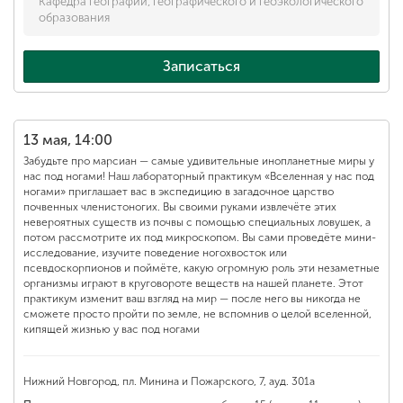
Кафедра географии, географического и геоэкологического
образования
Записаться
13 мая, 14:00
Забудьте про марсиан — самые удивительные инопланетные миры у
нас под ногами! Наш лабораторный практикум «Вселенная у нас под
ногами» приглашает вас в экспедицию в загадочное царство
почвенных членистоногих. Вы своими руками извлечёте этих
невероятных существ из почвы с помощью специальных ловушек, а
потом рассмотрите их под микроскопом. Вы сами проведёте мини-
исследование, изучите поведение ногохвосток или
псевдоскорпионов и поймёте, какую огромную роль эти незаметные
организмы играют в круговороте веществ на нашей планете. Этот
практикум изменит ваш взгляд на мир — после него вы никогда не
сможете просто пройти по земле, не вспомнив о целой вселенной,
кипящей жизнью у вас под ногами
Нижний Новгород, пл. Минина и Пожарского, 7, ауд. 301а