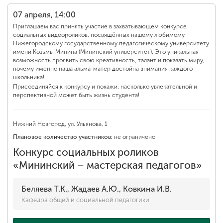
Обучение
07 апреля, 14:00
Приглашаем вас принять участие в захватывающем конкурсе
Наука
социальных видеороликов, посвящённых нашему любимому
Нижегородскому государственному педагогическому университету
имени Козьмы Минина (Мининский университет). Это уникальная
возможность проявить свою креативность, талант и показать миру,
почему именно наша альма-матер достойна внимания каждого
Международная
школьника!
деятельность
Присоединяйся к конкурсу и покажи, насколько увлекательной и
перспективной может быть жизнь студента!
Другие виды
Нижний Новгород, ул. Ульянова, 1
деятельности
Плановое количество участников:
не ограничено
Конкурс социальных роликов
Студенческая жизнь
«Мининский – мастерская педагогов»
Беляева Т.К., Жадаев А.Ю., Ковкина И.В.
Сведения об
Кафедра общей и социальной педагогики
образовательной
организации