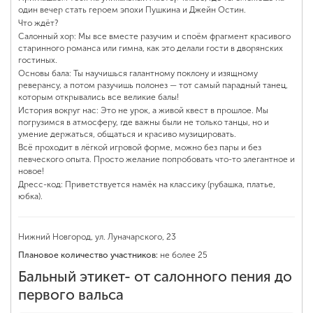
один вечер стать героем эпохи Пушкина и Джейн Остин.
Что ждёт?
Салонный хор: Мы все вместе разучим и споём фрагмент красивого
старинного романса или гимна, как это делали гости в дворянских
гостиных.
Основы бала: Ты научишься галантному поклону и изящному
реверансу, а потом разучишь полонез — тот самый парадный танец,
которым открывались все великие балы!
История вокруг нас: Это не урок, а живой квест в прошлое. Мы
погрузимся в атмосферу, где важны были не только танцы, но и
умение держаться, общаться и красиво музицировать.
Всё проходит в лёгкой игровой форме, можно без пары и без
певческого опыта. Просто желание попробовать что-то элегантное и
новое!
Дресс-код: Приветствуется намёк на классику (рубашка, платье,
юбка).
Нижний Новгород, ул. Луначарского, 23
Плановое количество участников:
не более 25
Бальный этикет- от салонного пения до
первого вальса