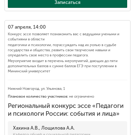
Записаться
ENG
SPN
CHI
07 апреля, 14:00
Конкурс эссе позволяет познакомить вас с ведущими учеными и
событиями в области
педагогики и психологии, порассуждать над их ролью в судьбе
Приемная
государства и общества, развить свои творческие навыки и
комиссия
определить свое место в профессии педагога.
+7 (831) 262-26-20
Мероприятие входит в перечень мероприятий, дающих до пяти
дополнительных баллов к сумме баллов ЕГЭ при поступлении в
Мининский университет
Нижний Новгород, ул. Ульянова, 1
Плановое количество участников:
не ограничено
Региональный конкурс эссе «Педагоги
и психологи России: события и лица»
Хахина А.В., Лощилова А.А.
Кафедра общей и социальной педагогики