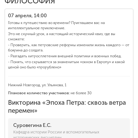
ФИЛОСОФИЯ
07 апреля, 14:00
Готовы к путешествию во времени? Приглашаем вас на
интеллектуальное приключение.
Это не скучный урок, а настоящий исторический квиз, где вы
сможете:
- Проверить, как петровские реформы изменили жизнь каждого — от
боярина до солдата.
- Разгадать хитросплетения внешней политики и военных побед.
- Понять, что скрывается за знаменитым «окном в Европу» и какой
ценой оно было «прорублено»
Нижний Новгород, ул. Ульянова, 1
Плановое количество участников:
не более 30
Викторина «Эпоха Петра: сквозь ветра
перемен»
Суровегина Е.С.
Кафедра истории России и вспомогательных
исторических дисциплин