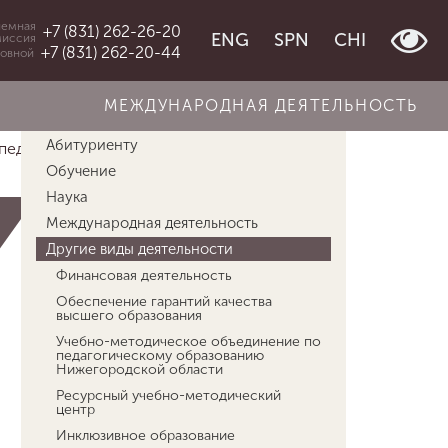
емная
+7 (831) 262-26-20
ENG
SPN
CHI
миссия
+7 (831) 262-20-44
овной
МЕЖДУНАРОДНАЯ ДЕЯТЕЛЬНОСТЬ
Об университете
Абитуриенту
едагоги...
Новости Психолого-педагоги...
Обучение
Наука
Международная деятельность
Другие виды деятельности
Финансовая деятельность
Обеспечение гарантий качества
высшего образования
Учебно-методическое объединение по
педагогическому образованию
Нижегородской области
Ресурсный учебно-методический
центр
Инклюзивное образование