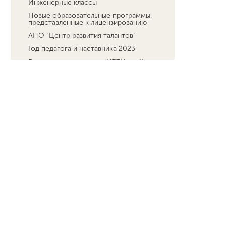
Инженерные классы
Новые образовательные программы,
представленные к лицензированию
АНО "Центр развития талантов"
Год педагога и наставника 2023
Реализация имущества НГПУ им. К.
Минина
Результаты рассмотрения заявлений о
предоставлении академических
отпусков обучающимся
Программа развития социальной
активности школьников начальных
классов "Орлята России"
Студенческая жизнь
Сведения об образовательной
организации