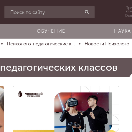
При
ко
Осн
ОБУЧЕНИЕ
НАУКА
Психолого-педагогические к...
Новости Психолого-п
педагогических классов