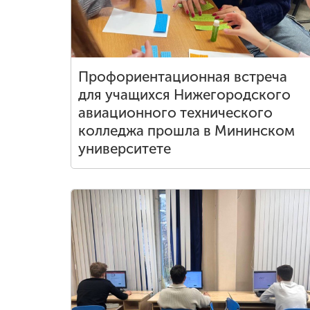
Международная
деятельность
Профориентационная встреча
Другие виды
для учащихся Нижегородского
деятельности
авиационного технического
колледжа прошла в Мининском
Студенческая
университете
жизнь
Сведения об
образовательной
организации
Приемная
комиссия
+7 (831) 262-26-20