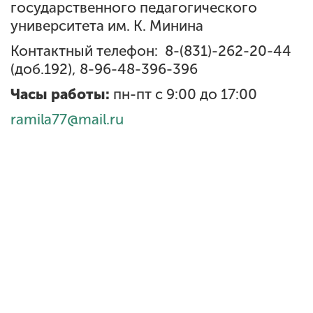
Обучение
государственного педагогического
университета им. К. Минина
Контактный телефон: 8-(831)-262-20-44
Наука
(доб.192), 8-96-48-396-396
Часы работы:
пн-пт с 9:00 до 17:00
Международная
деятельность
ramila77@mail.ru
Другие виды
деятельности
Студенческая жизнь
Сведения об
образовательной
организации