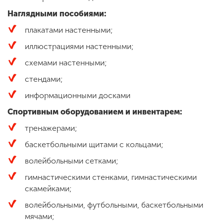
Наглядными пособиями:
плакатами настенными;
ENG
SPN
CHI
иллюстрациями настенными;
схемами настенными;
стендами;
Приемная
комиссия
информационными досками
+7 (831) 262-26-20
Спортивным оборудованием и инвентарем:
тренажерами;
баскетбольными щитами с кольцами;
волейбольными сетками;
гимнастическими стенками, гимнастическими
скамейками;
волейбольными, футбольными, баскетбольными
мячами;