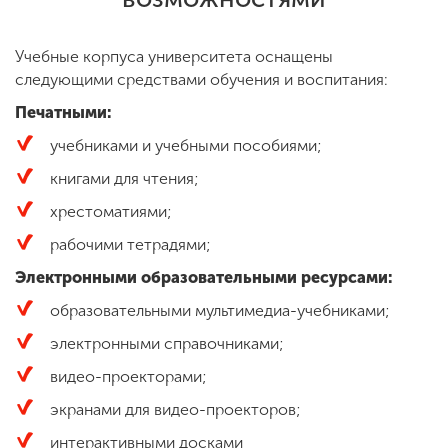
Обучение
Учебные корпуса университета оснащены
Наука
следующими средствами обучения и воспитания:
Печатными:
Международная
учебниками и учебными пособиями;
деятельность
книгами для чтения;
хрестоматиями;
Другие виды
рабочими тетрадями;
деятельности
Электронными образовательными ресурсами:
образовательными мультимедиа-учебниками;
Студенческая жизнь
электронными справочниками;
видео-проекторами;
Сведения об
экранами для видео-проекторов;
образовательной
организации
интерактивными досками