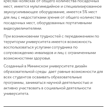
Обучение
креслах-колясках от общего количества посадочных
мест, имеется мультимедийное и специализированное
звукоусиливающее оборудование, имеется 5% мест
Наука
для лиц с недостатками зрения от общего количества
посадочных мест, оборудованных портативными
видеоувеличителями.
Международная
При возникновении трудностей с передвижением по
деятельность
территории университета имеется возможность
воспользоваться услугами сотрудника по
сопровождению инвалидов и лиц с ограниченными
Другие виды
возможностями здоровья.
деятельности
Созданный в Мининском университете дизайн
образовательной среды дает равные возможности для
Студенческая жизнь
всех студентов осваивать образовательные
программы, заниматься научной деятельностью и
активно участвовать в социальной деятельности
университета.
Сведения об
образовательной
организации