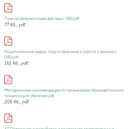
ENG
SPN
CHI
План профориентации для лиц с ОВЗ.pdf
77 Кб., pdf
Приемная
Педагогические кадры, подготовленные к работе с лицами с
комиссия
ОВЗ.pdf
+7 (831) 262-26-20
161 Кб., pdf
Методические рекомендации по организации образовательного
процесса для обучения.pdf
206 Кб., pdf
47. Положение о разработке и реализации адаптированных