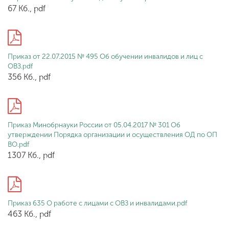
Обучение
67 Кб., pdf
Наука
Приказ от 22.07.2015 № 495 Об обучении инвалидов и лиц с
ОВЗ.pdf
Международная
356 Кб., pdf
деятельность
Другие виды
Приказ Минобрнауки России от 05.04.2017 № 301 Об
деятельности
утверждении Порядка организации и осуществления ОД по ОП
ВО.pdf
1307 Кб., pdf
Студенческая жизнь
Сведения об
Приказ 635 О работе с лицами с ОВЗ и инвалидами.pdf
образовательной
463 Кб., pdf
организации