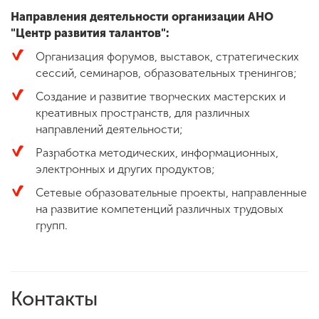
Обучение
Направления деятельности организации АНО
"Центр развития талантов":
Наука
Организация форумов, выставок, стратегических
сессий, семинаров, образовательных тренингов;
Создание и развитие творческих мастерских и
Международная
креативных пространств, для различных
деятельность
направлений деятельности;
Разработка методических, информационных,
Другие виды
электронных и других продуктов;
деятельности
Сетевые образовательные проекты, направленные
на развитие компетенций различных трудовых
групп.
Студенческая жизнь
Сведения об
образовательной
Контакты
организации