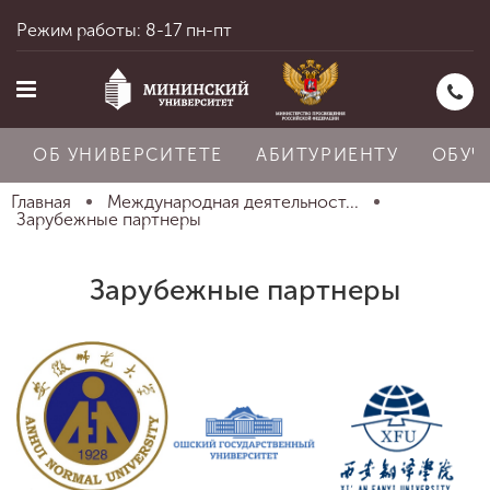
Режим работы: 8-17 пн-пт
ОБ УНИВЕРСИТЕТЕ
АБИТУРИЕНТУ
ОБУЧ
Главная
Международная деятельност...
Зарубежные партнеры
Главная
Зарубежные партнеры
Об университете
Абитуриенту