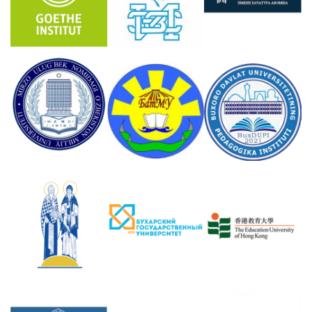
ENG
SPN
CHI
Приемная
комиссия
+7 (831) 262-26-20