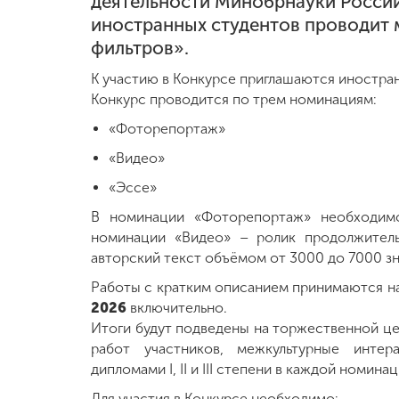
деятельности Минобрнауки Росси
иностранных студентов проводит 
Международная
фильтров».
деятельность
К участию в Конкурсе приглашаются иностра
Конкурс проводится по трем номинациям:
Другие виды
деятельности
«Фоторепортаж»
«Видео»
Студенческая
«Эссе»
жизнь
В номинации «Фоторепортаж» необходим
номинации «Видео» – ролик продолжител
Сведения об
авторский текст объёмом от 3000 до 7000 зн
образовательной
организации
Работы с кратким описанием принимаются н
2026
включительно.
Итоги будут подведены на торжественной це
работ участников, межкультурные инте
Приемная
комиссия
дипломами I, II и III степени в каждой номинац
+7 (831) 262-26-20
Для участия в Конкурсе необходимо: