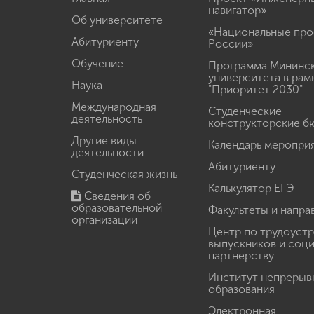
навигатор»
Об университете
«Национальные про
Абитуриенту
России»
Обучение
Программа Мининс
университета в рам
Наука
"Приоритет 2030"
Международная
Студенческие
деятельность
конструкторские б
Другие виды
Календарь меропри
деятельности
Абитуриенту
Студенческая жизнь
Калькулятор ЕГЭ
Сведения об
образовательной
Факультеты и напра
организации
Центр по трудоуст
выпускников и соц
партнерству
Институт непрерыв
образования
Электронная