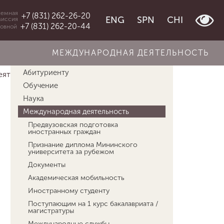
емная
+7 (831) 262-26-20
ENG
SPN
CHI
миссия
+7 (831) 262-20-44
овной
МЕЖДУНАРОДНАЯ ДЕЯТЕЛЬНОСТЬ
Об университете
Абитуриенту
ятельност...
Стипендии, конкурсы, гранты
Обучение
Наука
Международная деятельность
Предвузовская подготовка
иностранных граждан
Признание диплома Мининского
университета за рубежом
Документы
Академическая мобильность
Иностранному студенту
Поступающим на 1 курс бакалавриата /
магистратуры
Международные службы