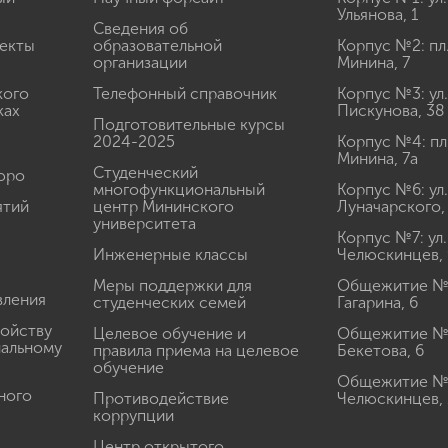
Ульянова, 1
Сведения об
екты
образовательной
Корпус №2: пл
организации
Минина, 7
кого
Телефонный справочник
Корпус №3: ул.
ках
Пискунова, 38
Подготовительные курсы
2024-2025
Корпус №4: пл
Минина, 7а
Студенческий
юро
многофункциональный
Корпус №6: ул.
ятий
центр Мининского
Луначарского,
университета
Корпус №7: ул.
Инженерные классы
Челюскинцев, 
Меры поддержки для
Общежитие № 1
вления
студенческих семей
Гагарина, 6
ройству
Целевое обучение и
Общежитие № 2
иальному
правила приема на целевое
Бекетова, 6
обучение
Общежитие № 3
ного
Противодействие
Челюскинцев, 
коррупции
Центр открытого