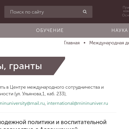
При
ко
Осн
ОБУЧЕНИЕ
НАУКА
Главная
Международная де
ы, гранты
ь в Центре международного сотрудничества и
сти (ул. Ульянова,1, каб. 233),
ninuniversity@mail.ru
,
international@mininuniver.ru
лодежной политики и воспитательной