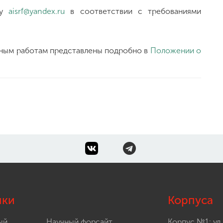
су
aisrf@yandex.ru
в соответствии с требованиями
сным работам представлены подробно в
Положении о
лки
Корпуса
ый
Научный форсайт
Корпус №1: ул.