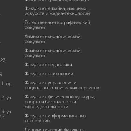
Факультет дизайна, изящных
.
искусств и медиа-технологий
Естественно-географический
факультет
Химико-технологический
.
факультет
Физико-технологический
факультет
 23
Факультет педагогики
Факультет психологии
9
Факультет управления и
: пр.
социально-технических сервисов
Факультет физической культуры,
: ул.
спорта и безопасности
жизнедеятельности
: ул.
Факультет информационных
17
технологий
Лингвистический факультет