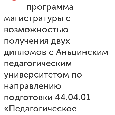
Обучение
программа
магистратуры с
Наука
возможностью
Международная
получения двух
деятельность
дипломов с Аньцинским
Другие виды
педагогическим
деятельности
университетом по
Студенческая жизнь
направлению
подготовки 44.04.01
Сведения об
«Педагогическое
образовательной
организации