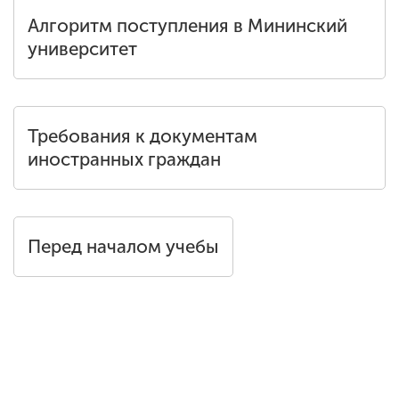
Обучение
Алгоритм поступления в Мининский
университет
Наука
Международная
Требования к документам
деятельность
иностранных граждан
Другие виды
деятельности
Перед началом учебы
Студенческая жизнь
Сведения об
образовательной
организации