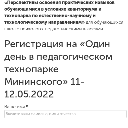
«Перспективы освоения практических навыков
обучающимися в условиях кванториума и
технопарка по естественно-научному и
ENG
SPN
CHI
технологическому направлениям»
для обучающихся
школ с психолого-педагогическими классами.
Регистрация на «Один
Приемная
комиссия
день в педагогическом
+7 (831) 262-26-20
технопарке
Мининского» 11-
12.05.2022
Ваше имя
*