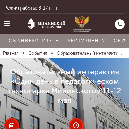
Режим работы: 8-17 пн-пт
ОБ УНИВЕРСИТЕТЕ
АБИТУРИЕНТУ
ОБУЧ
Главная
События
Образовательный интеракти...
Главная
Образовательный интерактив
«Один день в педагогическом
технопарке Мининского» 11-12
Об университете
мая
Абитуриенту