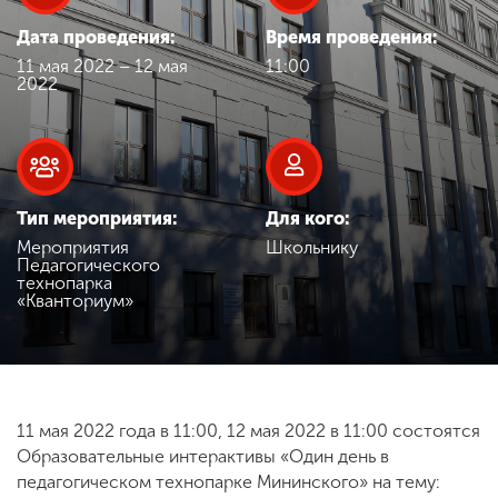
Обучение
Дата проведения:
Время проведения:
11 мая 2022 – 12 мая
11:00
Наука
2022
Международная
деятельность
Тип мероприятия:
Для кого:
Мероприятия
Школьнику
Другие виды
Педагогического
деятельности
технопарка
«Кванториум»
Студенческая жизнь
11 мая 2022 года в 11:00, 12 мая 2022 в 11:00 состоятся
Сведения об
Образовательные интерактивы «Один день в
образовательной
организации
педагогическом технопарке Мининского» на тему: