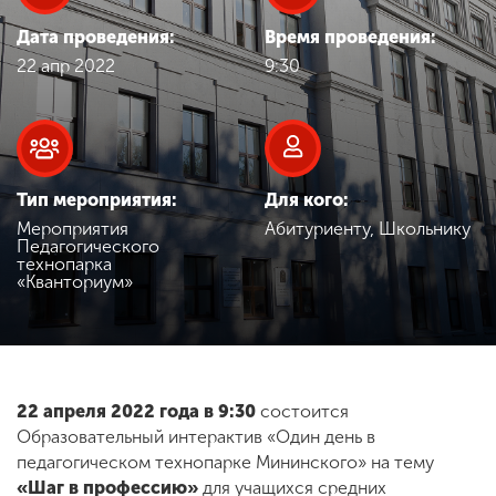
Обучение
Дата проведения:
Время проведения:
22 апр 2022
9:30
Наука
Международная
деятельность
Тип мероприятия:
Для кого:
Мероприятия
Абитуриенту, Школьнику
Педагогического
Другие виды
технопарка
деятельности
«Кванториум»
Студенческая жизнь
22 апреля 2022 года в 9:30
состоится
Сведения об
Образовательный интерактив «Один день в
образовательной
педагогическом технопарке Мининского» на тему
организации
«Шаг в профессию»
для учащихся средних