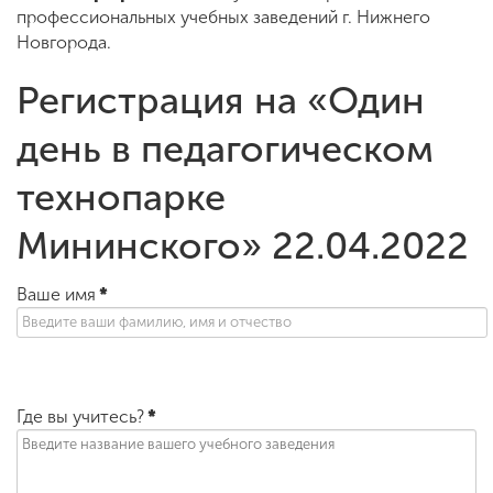
профессиональных учебных заведений г. Нижнего
Новгорода.
ENG
SPN
CHI
Регистрация на «Один
день в педагогическом
Приемная
технопарке
комиссия
+7 (831) 262-26-20
Мининского» 22.04.2022
Ваше имя
*
Где вы учитесь?
*