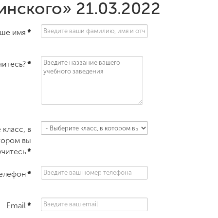
нского» 21.03.2022
ше имя
*
читесь?
*
класс, в
тором вы
учитесь
*
елефон
*
Email
*