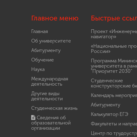
Главное меню
Быстрые ссы
Главная
Проект «Инженерн
навигатор»
Об университете
«Национальные про
Абитуриенту
России»
Обучение
Программа Мининс
университета в рам
Наука
"Приоритет 2030"
Международная
Студенческие
деятельность
конструкторские б
Другие виды
Календарь меропри
деятельности
Абитуриенту
Студенческая жизнь
Калькулятор ЕГЭ
Сведения об
образовательной
Факультеты и напра
организации
Центр по трудоуст