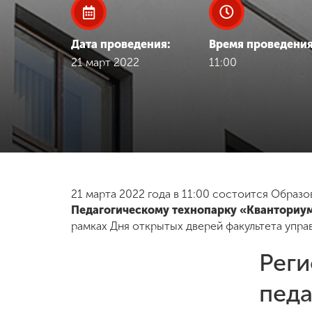
Международная
деятельность
Дата проведения:
Время проведения
21 март 2022
11:00
Другие виды
деятельности
Студенческая
жизнь
21 марта 2022 года в 11:00 состоится Образ
Сведения об
Педагогическому технопарку «Кванториу
образовательной
организации
рамках Дня открытых дверей факультета упра
Реги
Приемная
комиссия
педа
+7 (831) 262-26-20