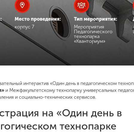
:
Место проведения:
Тип мероприятия:
корпус 7
Мероприятия
Педагогического
технопарка
«Кванториум»
овательный интерактив «Один день в педагогическом техно
м»
и Межфакультетскому технопарку универсальных педагог
вления и социально-технических сервисов.
страция на «Один день в
гогическом технопарке