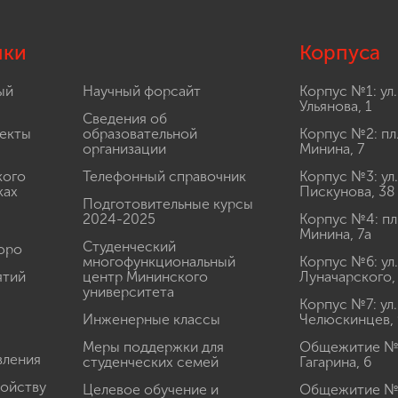
лки
Корпуса
ый
Научный форсайт
Корпус №1: ул.
Ульянова, 1
Сведения об
екты
образовательной
Корпус №2: пл
организации
Минина, 7
кого
Телефонный справочник
Корпус №3: ул.
ках
Пискунова, 38
Подготовительные курсы
2024-2025
Корпус №4: пл
Минина, 7а
Студенческий
юро
многофункциональный
Корпус №6: ул.
ятий
центр Мининского
Луначарского,
университета
Корпус №7: ул.
Инженерные классы
Челюскинцев, 
Меры поддержки для
Общежитие № 1
вления
студенческих семей
Гагарина, 6
ройству
Целевое обучение и
Общежитие № 2