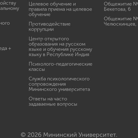
ройству
Целевое обучение и
Общежитие № 2
иальному
правила приема на целевое
Бекетова, 6
обучение
Общежитие № 3
ного
Противодействие
Челюскинцев, 
коррупции
Центр открытого
образования на русском
еда +
языке и обучения русскому
языку в Республике Индия
Психолого-педагогические
классы
Служба психологического
сопровождения
Мининского университета
Ответы на часто
задаваемые вопросы
© 2026 Мининский Университет.