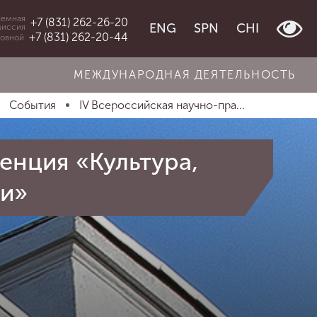
емная
+7 (831) 262-26-20
ENG
SPN
CHI
миссия
+7 (831) 262-20-44
овной
МЕЖДУНАРОДНАЯ ДЕЯТЕЛЬНОСТЬ
События
IV Всероссийская научно-пра...
енция «Культура,
ии»