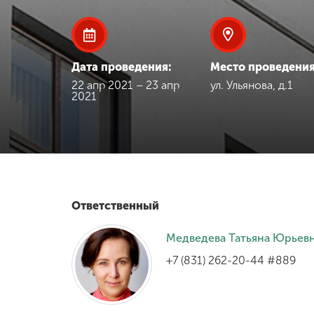
Международная
деятельность
Дата проведения:
Место проведения
Другие виды
22 апр 2021 – 23 апр
ул. Ульянова, д.1
2021
деятельности
Студенческая
жизнь
Сведения об
Ответственный
образовательной
организации
Медведева Татьяна Юрьев
+7 (831) 262-20-44 #889
Приемная
комиссия
+7 (831) 262-26-20