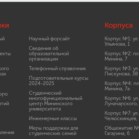
лки
Корпуса
ый
Научный форсайт
Корпус №1: ул.
Ульянова, 1
Сведения об
екты
образовательной
Корпус №2: пл
организации
Минина, 7
кого
Телефонный справочник
Корпус №3: ул.
ках
Пискунова, 38
Подготовительные курсы
2024-2025
Корпус №4: пл
Минина, 7а
Студенческий
юро
многофункциональный
Корпус №6: ул.
ятий
центр Мининского
Луначарского,
университета
Корпус №7: ул.
Инженерные классы
Челюскинцев, 
Меры поддержки для
Общежитие № 1
вления
студенческих семей
Гагарина, 6