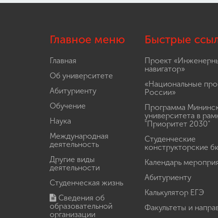
Главное меню
Быстрые ссы
Главная
Проект «Инженерн
навигатор»
Об университете
«Национальные про
Абитуриенту
России»
Обучение
Программа Мининс
университета в рам
Наука
"Приоритет 2030"
Международная
Студенческие
деятельность
конструкторские б
Другие виды
Календарь меропри
деятельности
Абитуриенту
Студенческая жизнь
Калькулятор ЕГЭ
Сведения об
образовательной
Факультеты и напра
организации