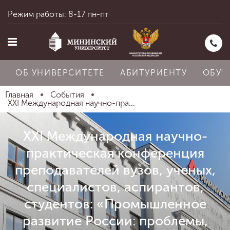
Режим работы: 8-17 пн-пт
ОБ УНИВЕРСИТЕТЕ
АБИТУРИЕНТУ
ОБУЧ
Главная
События
XXI Международная научно-пра...
Главная
XXI Международная научно-
практическая конференция
Об университете
преподавателей вузов, ученых,
специалистов, аспирантов,
Абитуриенту
студентов: «Промышленное
развитие России: проблемы,