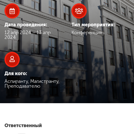
Обучение
Наука
Дата проведения:
Тип мероприятия:
12 апр 2024 – 13 апр
Конференция
2024
Международная
деятельность
Другие виды
Для кого:
деятельности
Аспиранту, Магистранту,
Преподавателю
Студенческая жизнь
Сведения об
образовательной
Ответственный
организации