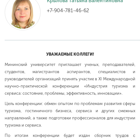
Крылова Татьяна Валентиновна
+7-904-781-46-62
ENG
SPN
CHI
Приемная
УВАЖАЕМЫЕ КОЛЛЕГИ!
комиссия
+7 (831) 262-26-20
Мининский университет приглашает ученых, преподавателей,
студентов, магистрантов аспирантов, специалистов и
руководителей организаций принять участие в XI Международной
научно-практической конференции «Индустрия туризма и
сервиса: состояние, проблемы, эффективность, инновации».
Цель конференции: обмен опытом по проблемам развития сферы
туризма, гостиничного бизнеса, сервиса и других смежных
направлений, а также подготовки профессионалов для индустрии
туризма и сервиса.
По итогам конференции будет издан сборник трудов с