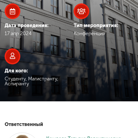
Обучение
Наука
Дата проведения:
Тип мероприятия:
17 апр 2024
Конференция
Международная
деятельность
Для кого:
Другие виды
деятельности
Студенту, Магистранту,
Аспиранту
Студенческая жизнь
Сведения об
Ответственный
образовательной
организации