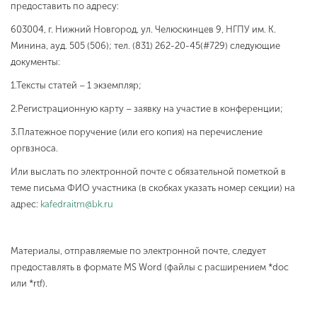
предоставить по адресу:
603004, г. Нижний Новгород, ул. Челюскинцев 9, НГПУ им. К.
Минина, ауд. 505 (506); тел. (831) 262-20-45(#729) следующие
документы:
1.Тексты статей – 1 экземпляр;
2.Регистрационную карту – заявку на участие в конференции;
3.Платежное поручение (или его копия) на перечисление
оргвзноса.
Или выслать по электронной почте с обязательной пометкой в
теме письма ФИО участника (в скобках указать номер секции) на
адрес:
kafedraitm@bk.ru
Материалы, отправляемые по электронной почте, следует
предоставлять в формате MS Word (файлы с расширением *doc
или *rtf).