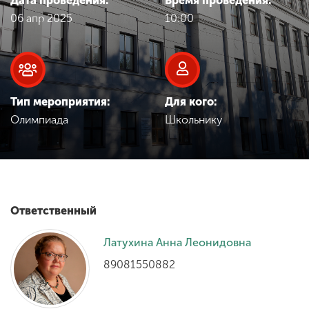
Дата проведения:
Время проведения:
Обучение
06 апр 2025
10:00
Наука
Международная
Тип мероприятия:
Для кого:
деятельность
Олимпиада
Школьнику
Другие виды
деятельности
Ответственный
Студенческая жизнь
Латухина Анна Леонидовна
89081550882
Сведения об
образовательной
организации