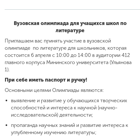
ENG
SPN
CHI
Вузовская олимпиада для учащихся школ по
литературе
Приглашаем вас принять участие в вузовской
олимпиаде по литературе для школьников, которая
Приемная
состоится 6 апреля с 10:00 до 14:00 в аудитории 412
комиссия
главного корпуса Мининского университета (Ульянова
+7 (831) 262-26-20
1).
При себе иметь паспорт и ручку!
Основными целями Олимпиады являются:
выявление и развитие у обучающихся творческих
способностей и интереса к научной (научно-
исследовательской) деятельности;
пропаганда научных знаний и развитие интереса к
углубленному изучению литературы;