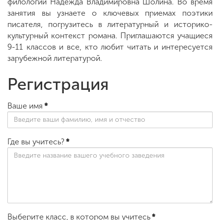
филологии Надежда Владимировна Шолина. Во время
занятия вы узнаете о ключевых приемах поэтики
писателя, погрузитесь в литературный и историко-
ENG
SPN
CHI
культурный контекст романа. Приглашаются учащиеся
9-11 классов и все, кто любит читать и интересуется
зарубежной литературой.
Регистрация
Приемная
комиссия
+7 (831) 262-26-20
Ваше имя
*
Где вы учитесь?
*
Выберите класс, в котором вы учитесь
*