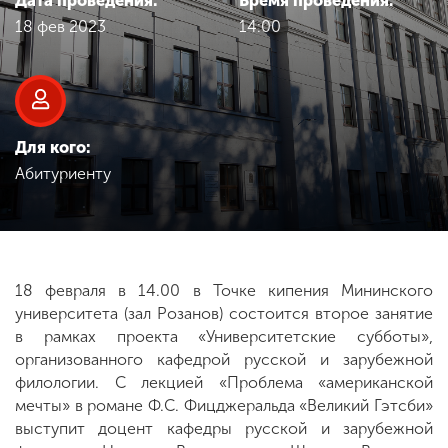
Дата проведения:
Время проведения:
Обучение
18 фев 2023
14:00
Наука
Международная
Для кого:
деятельность
Абитуриенту
Другие виды
деятельности
18 февраля в 14.00 в Точке кипения Мининского
университета (зал Розанов) состоится второе занятие
Студенческая жизнь
в рамках проекта «Университетские субботы»,
организованного кафедрой русской и зарубежной
филологии. С лекцией «Проблема «американской
Сведения об
мечты» в романе Ф.С. Фицджеральда «Великий Гэтсби»
образовательной
выступит доцент кафедры русской и зарубежной
организации