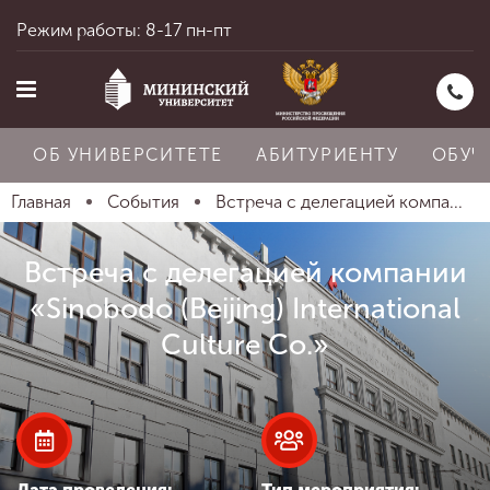
Режим работы: 8-17 пн-пт
ОБ УНИВЕРСИТЕТЕ
АБИТУРИЕНТУ
ОБУЧ
Главная
События
Встреча с делегацией компа...
Главная
Встреча с делегацией компании
«Sinobodo (Beijing) International
Об университете
Culture Co.»
Абитуриенту