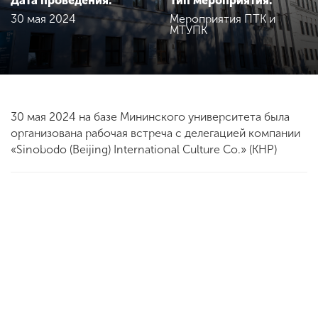
Дата проведения:
Тип мероприятия:
Обучение
30 мая 2024
Мероприятия ПТК и
МТУПК
Наука
Международная
деятельность
30 мая 2024 на базе Мининского университета была
организована рабочая встреча с делегацией компании
«Sinobodo (Beijing) International Culture Co.» (КНР)
Другие виды
деятельности
Студенческая жизнь
Сведения об
образовательной
организации