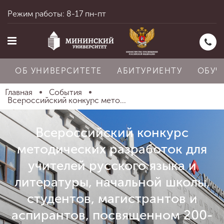
Режим работы: 8-17 пн-пт
ОБ УНИВЕРСИТЕТЕ
АБИТУРИЕНТУ
ОБУЧ
Главная
События
Всероссийский конкурс мето...
Главная
Всероссийский конкурс
методических разработок для
Об университете
учителей русского языка и
литературы, начальной школы,
Абитуриенту
студентов, магистрантов и
аспирантов, посвященном 200-