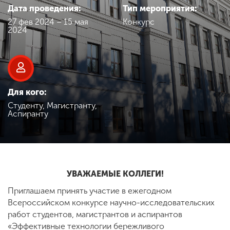
Обучение
Дата проведения:
Тип мероприятия:
27 фев 2024 – 15 мая
Конкурс
2024
Наука
Международная
деятельность
Для кого:
Студенту, Магистранту,
Аспиранту
Другие виды
деятельности
Студенческая жизнь
УВАЖАЕМЫЕ КОЛЛЕГИ!
Приглашаем принять участие в ежегодном
Сведения об
Всероссийском конкурсе научно-исследовательских
образовательной
работ студентов, магистрантов и аспирантов
организации
«Эффективные технологии бережливого