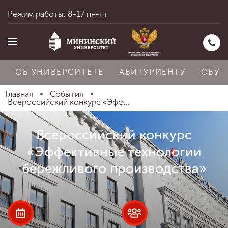
Режим работы: 8-17 пн-пт
ОБ УНИВЕРСИТЕТЕ
АБИТУРИЕНТУ
ОБУЧ
Главная
События
Всероссийский конкурс «Эфф...
Главная
Всероссийский конкурс
«Эффективные технологии
Об университете
бережливого производства»
Абитуриенту