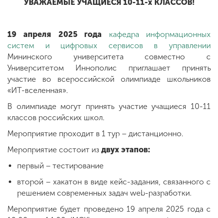
УВАЖАЕМЫЕ УЧАЩИЕСЯ 10-11-х КЛАССОВ!
ENG
SPN
CHI
19 апреля 2025 года
кафедра информационных
систем и цифровых сервисов в управлении
Мининского университета совместно с
Университетом Иннополис приглашает принять
участие во всероссийской олимпиаде школьников
Приемная
комиссия
«ИТ-вселенная».
+7 (831) 262-26-20
В олимпиаде могут принять участие учащиеся 10-11
классов российских школ.
Мероприятие проходит в 1 тур – дистанционно.
Мероприятие состоит из
двух этапов:
первый – тестирование
второй – хакатон в виде кейс-задания, связанного с
решением современных задач web-разработки.
Мероприятие будет проведено 19 апреля 2025 года с