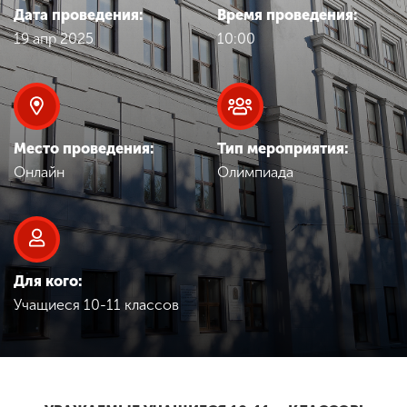
Обучение
Дата проведения:
Время проведения:
19 апр 2025
10:00
Наука
Международная
деятельность
Место проведения:
Тип мероприятия:
Онлайн
Олимпиада
Другие виды
деятельности
Для кого:
Студенческая жизнь
Учащиеся 10-11 классов
Сведения об
образовательной
организации