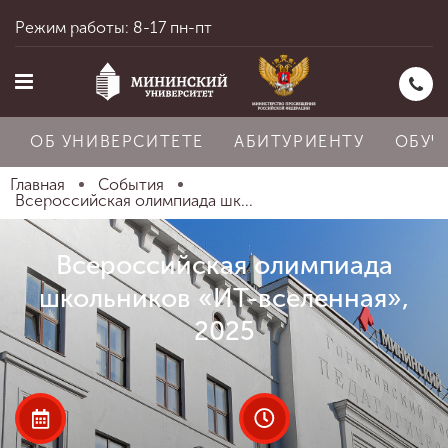
Режим работы: 8-17 пн-пт
ОБ УНИВЕРСИТЕТЕ
АБИТУРИЕНТУ
ОБУЧ
Главная
События
Всероссийская олимпиада шк...
Главная
Всероссийская олимпиада
школьников «ИТ-вселенная»,
Об университете
2025
Абитуриенту