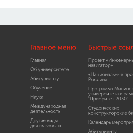
Главное меню
Быстрые ссы
Главная
Проект «Инженерн
навигатор»
Об университете
«Национальные про
Абитуриенту
России»
Обучение
Программа Мининс
университета в рам
Наука
"Приоритет 2030"
Международная
Студенческие
деятельность
конструкторские б
Другие виды
Календарь меропри
деятельности
Абитуриенту