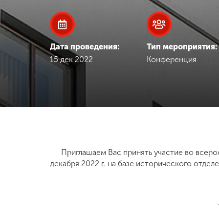
Международная
деятельность
Дата проведения:
Тип мероприятия:
Другие виды
15 дек 2022
Конференция
деятельности
Студенческая
жизнь
Сведения об
образовательной
Приглашаем Вас принять участие во всер
организации
декабря 2022 г. на базе исторического отде
Приемная
комиссия
+7 (831) 262-26-20