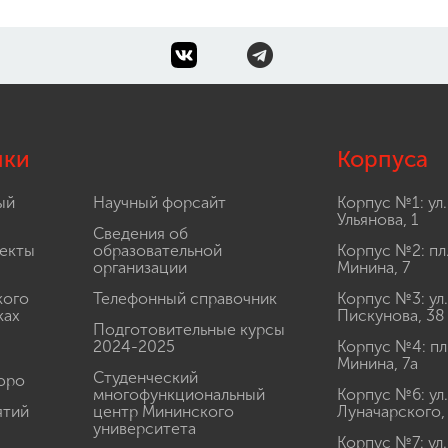
лки
Корпуса
ый
Научный форсайт
Корпус №1: ул.
Ульянова, 1
Сведения об
екты
образовательной
Корпус №2: пл
организации
Минина, 7
кого
Телефонный справочник
Корпус №3: ул.
ках
Пискунова, 38
Подготовительные курсы
2024-2025
Корпус №4: пл
Минина, 7а
Студенческий
юро
многофункциональный
Корпус №6: ул.
ятий
центр Мининского
Луначарского,
университета
Корпус №7: ул.