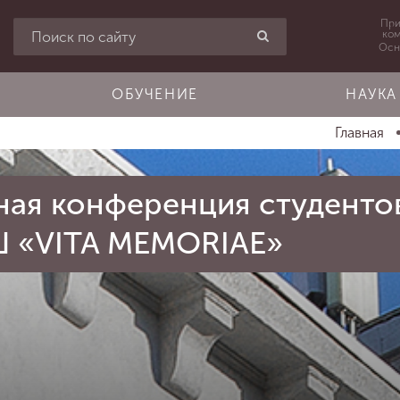
При
ко
Осн
ОБУЧЕНИЕ
НАУКА
Главная
ная конференция студентов
 «VITA MEMORIAE»