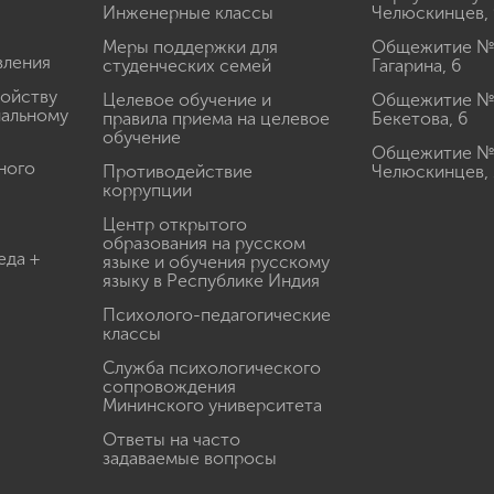
Инженерные классы
Челюскинцев, 
Меры поддержки для
Общежитие № 1
вления
студенческих семей
Гагарина, 6
ройству
Целевое обучение и
Общежитие № 2
иальному
правила приема на целевое
Бекетова, 6
обучение
Общежитие № 3
ного
Противодействие
Челюскинцев, 
коррупции
Центр открытого
образования на русском
еда +
языке и обучения русскому
языку в Республике Индия
Психолого-педагогические
классы
Служба психологического
сопровождения
Мининского университета
Ответы на часто
задаваемые вопросы