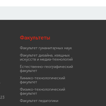
Факультеты
Факультет гуманитарных наук
Факультет дизайна, изящных
.
искусств и медиа-технологий
Естественно-географический
факультет
Химико-технологический
.
факультет
Физико-технологический
факультет
 23
Факультет педагогики