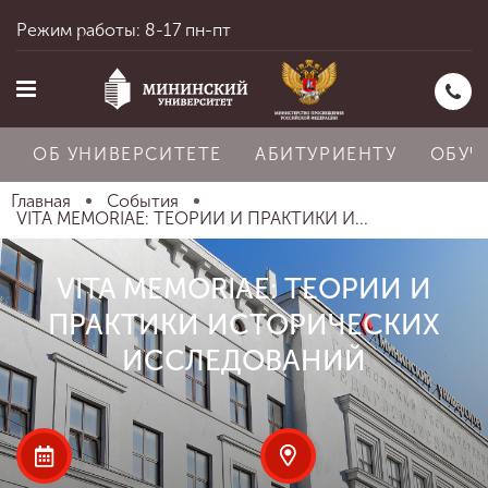
Режим работы: 8-17 пн-пт
ОБ УНИВЕРСИТЕТЕ
АБИТУРИЕНТУ
ОБУЧ
Главная
События
VITA MEMORIAE: ТЕОРИИ И ПРАКТИКИ И...
Главная
VITA MEMORIAE: ТЕОРИИ И
ПРАКТИКИ ИСТОРИЧЕСКИХ
Об университете
ИССЛЕДОВАНИЙ
Абитуриенту