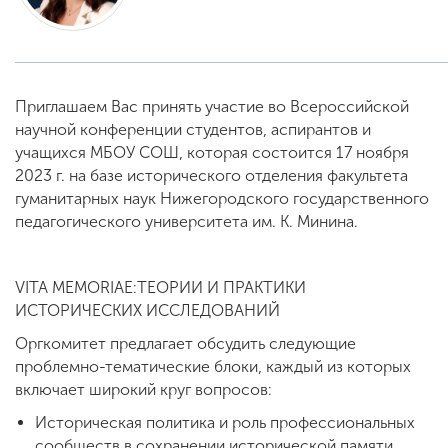
ENG
SPN
CHI
Приглашаем Вас принять участие во Всероссийской
научной конференции студентов, аспирантов и
учащихся МБОУ СОШ, которая состоится 17 ноября
Приемная
2023 г. на базе исторического отделения факультета
комиссия
гуманитарных наук Нижегородского государственного
+7 (831) 262-26-20
педагогического университета им. К. Минина.
VITA MEMORIAE:ТЕОРИИ И ПРАКТИКИ
ИСТОРИЧЕСКИХ ИССЛЕДОВАНИЙ
Оргкомитет предлагает обсудить следующие
проблемно-тематические блоки, каждый из которых
включает широкий круг вопросов:
Историческая политика и роль профессиональных
сообществ в сохранении исторической памяти