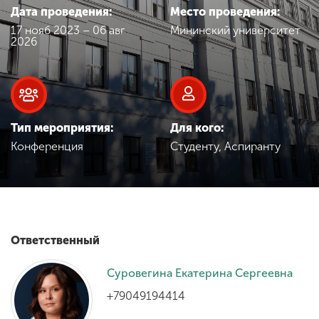
Обучение
Дата проведения:
Место проведения:
17 нояб 2023 – 06 авг
Мининский университет
2026
Наука
Международная
деятельность
Тип мероприятия:
Для кого:
Конференция
Студенту, Аспиранту
Другие виды
деятельности
Студенческая жизнь
Ответственный
Суровегина Екатерина Сергеевна
Сведения об
образовательной
+79049194414
организации