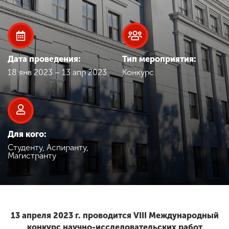
Обучение
Наука
Дата проведения:
Тип мероприятия:
Международная
18 янв 2023 – 13 апр 2023
Конкурс
деятельность
Другие виды
деятельности
Для кого:
Студенту, Аспиранту,
Магистранту
Студенческая жизнь
Сведения об
образовательной
13 апреля 2023 г. проводится VIII Международный
организации
конкурс научно-исследовательских работ