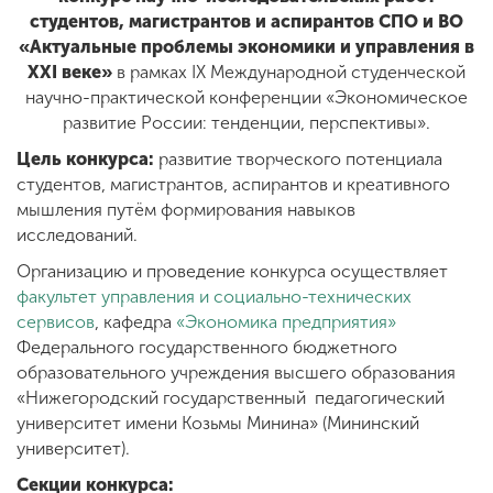
студентов, магистрантов и аспирантов СПО и ВО
«Актуальные проблемы экономики и управления в
ENG
SPN
CHI
XXI веке»
в рамках IX Международной студенческой
научно-практической конференции «Экономическое
развитие России: тенденции, перспективы».
Цель конкурса:
развитие творческого потенциала
Приемная
студентов, магистрантов, аспирантов и креативного
комиссия
мышления путём формирования навыков
+7 (831) 262-26-20
исследований.
Организацию и проведение конкурса осуществляет
факультет управления и социально-технических
сервисов
, кафедра
«Экономика предприятия»
Федерального государственного бюджетного
образовательного учреждения высшего образования
«Нижегородский государственный педагогический
университет имени Козьмы Минина» (Мининский
университет).
Секции конкурса: