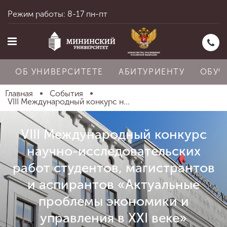
Режим работы: 8-17 пн-пт
ОБ УНИВЕРСИТЕТЕ
АБИТУРИЕНТУ
ОБУЧ
Главная
События
VIII Международный конкурс н...
Главная
VIII Международный конкурс
научно-исследовательских
Об университете
работ студентов, магистрантов
и аспирантов «Актуальные
Абитуриенту
проблемы экономики и
управления в XXI веке»