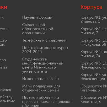
лки
Корпуса
ый
Научный форсайт
Корпус №1: ул.
Ульянова, 1
Сведения об
екты
образовательной
Корпус №2: пл
организации
Минина, 7
кого
Телефонный справочник
Корпус №3: ул.
ках
Пискунова, 38
Подготовительные курсы
2024-2025
Корпус №4: пл
Минина, 7а
Студенческий
юро
многофункциональный
Корпус №6: ул.
ятий
центр Мининского
Луначарского,
университета
Корпус №7: ул.
Инженерные классы
Челюскинцев, 
Меры поддержки для
Общежитие № 1
вления
студенческих семей
Гагарина, 6
ройству
Целевое обучение и
Общежитие № 2
иальному
правила приема на целевое
Бекетова, 6
обучение