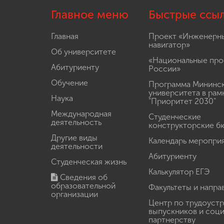
Главное меню
Быстрые ссы
Главная
Проект «Инженерн
навигатор»
Об университете
«Национальные про
Абитуриенту
России»
Обучение
Программа Мининс
университета в рам
Наука
"Приоритет 2030"
Международная
Студенческие
деятельность
конструкторские б
Другие виды
Календарь меропри
деятельности
Абитуриенту
Студенческая жизнь
Калькулятор ЕГЭ
Сведения об
образовательной
Факультеты и напра
организации
Центр по трудоуст
выпускников и соц
партнерству