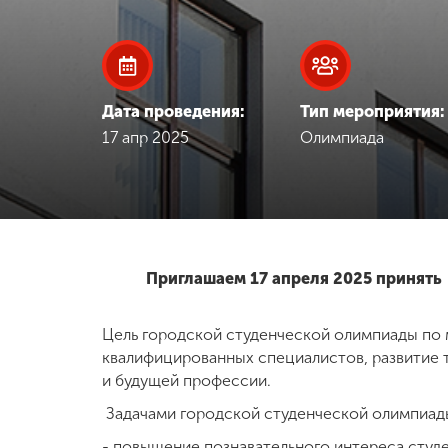
Международная
деятельность
Дата проведения:
Тип мероприятия:
Другие виды
17 апр 2025
Олимпиада
деятельности
Студенческая
жизнь
Приглашаем 17 апреля 2025 принять
Сведения об
образовательной
организации
Цель городской студенческой олимпиады по
квалифицированных специалистов, развитие 
и будущей профессии.
Приемная
комиссия
Задачами городской студенческой олимпиа
+7 (831) 262-26-20
- повышение познавательного интереса сту