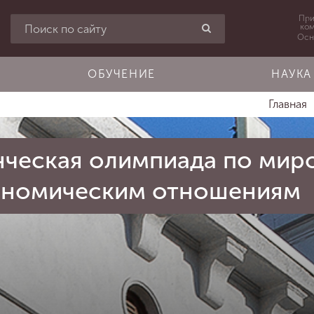
При
ко
Осн
ОБУЧЕНИЕ
НАУКА
Главная
енческая олимпиада по ми
ономическим отношениям