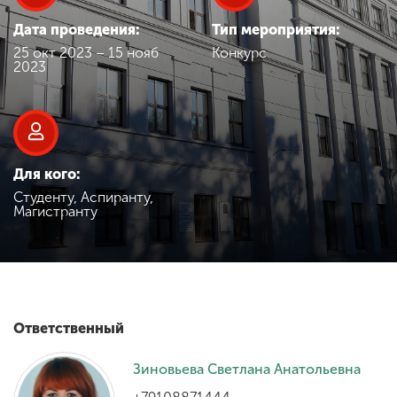
Обучение
Дата проведения:
Тип мероприятия:
25 окт 2023 – 15 нояб
Конкурс
Наука
2023
Международная
деятельность
Для кого:
Студенту, Аспиранту,
Другие виды
Магистранту
деятельности
Студенческая жизнь
Ответственный
Сведения об
образовательной
Зиновьева Светлана Анатольевна
организации