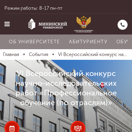
Режим работы: 8-17 пн-пт
ОБ УНИВЕРСИТЕТЕ
АБИТУРИЕНТУ
ОБУЧ
Главная
События
VI Всероссийский конкурс на...
Главная
VI Всероссийский конкурс
научно-исследовательских
Об университете
работ «Профессиональное
обучение (по отраслям)»
Абитуриенту