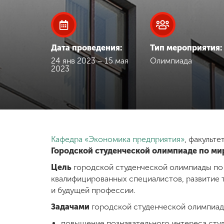
Международная
деятельность
Дата проведения:
Тип мероприятия:
Другие виды
24 янв 2023 – 15 мая
Олимпиада
2023
деятельности
Студенческая
жизнь
Кафедра «Экономика предприятия»
, факульте
Сведения об
Городской студенческой олимпиаде по м
образовательной
организации
Цель
городской студенческой олимпиады по
квалифицированных специалистов, развитие 
и будущей профессии.
Приемная
комиссия
Задачами
городской студенческой олимпиа
+7 (831) 262-26-20
повышение познавательного интереса ст