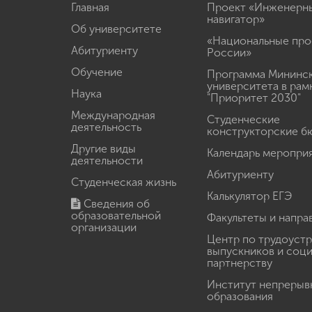
Главная
Проект «Инженерн
навигатор»
Об университете
«Национальные про
Абитуриенту
России»
Обучение
Программа Мининс
университета в рам
Наука
"Приоритет 2030"
Международная
Студенческие
деятельность
конструкторские б
Другие виды
Календарь меропри
деятельности
Абитуриенту
Студенческая жизнь
Калькулятор ЕГЭ
Сведения об
образовательной
Факультеты и напра
организации
Центр по трудоуст
выпускников и соц
партнерству
Институт непрерыв
образования