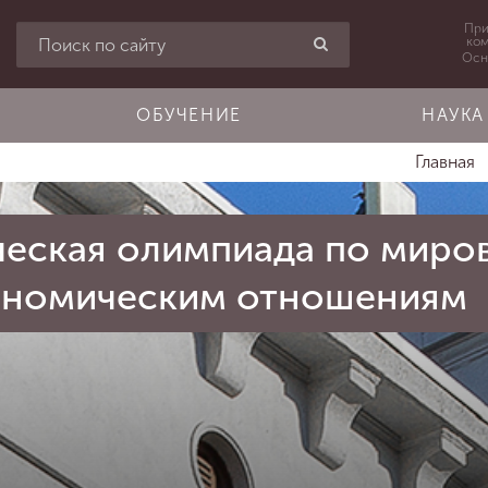
При
ко
Осн
ОБУЧЕНИЕ
НАУКА
Главная
нческая олимпиада по миро
ономическим отношениям