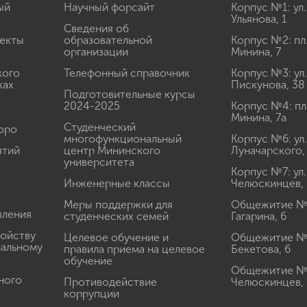
ый
Научный форсайт
Корпус №1: ул.
Ульянова, 1
Сведения об
екты
образовательной
Корпус №2: пл
организации
Минина, 7
кого
Телефонный справочник
Корпус №3: ул.
ках
Пискунова, 38
Подготовительные курсы
2024-2025
Корпус №4: пл
Минина, 7а
Студенческий
юро
многофункциональный
Корпус №6: ул.
ятий
центр Мининского
Луначарского,
университета
Корпус №7: ул.
Инженерные классы
Челюскинцев, 
Меры поддержки для
Общежитие № 1
вления
студенческих семей
Гагарина, 6
ройству
Целевое обучение и
Общежитие № 2
иальному
правила приема на целевое
Бекетова, 6
обучение
Общежитие № 3
ного
Противодействие
Челюскинцев, 
коррупции