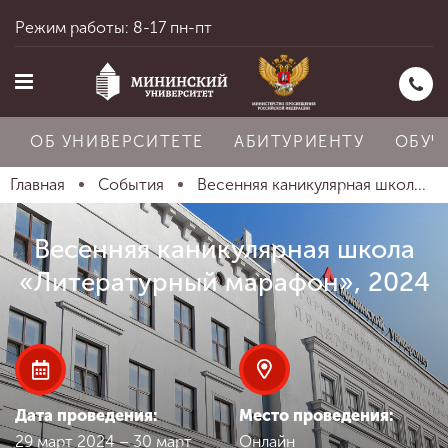
Режим работы: 8-17 пн-пт
ОБ УНИВЕРСИТЕТЕ
АБИТУРИЕНТУ
ОБУЧ
Главная
События
Весенняя каникулярная школ...
Главная
Весенняя каникулярная школа
«Литературный марафон», 2024
Об университете
Абитуриенту
Дата проведения:
Место проведения:
29 март 2024 – 30 март
Онлайн