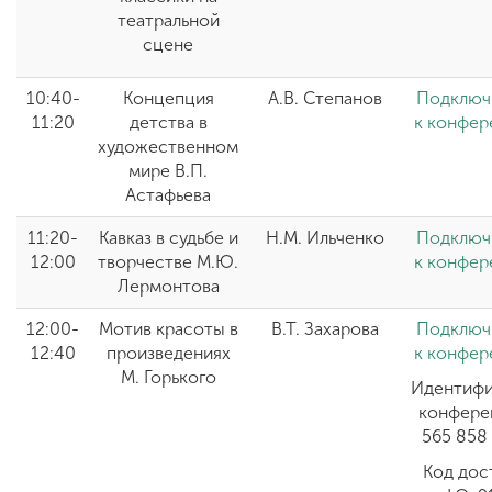
театральной
сцене
10:40-
Концепция
А.В. Степанов
Подключ
11:20
детства в
к конфер
художественном
мире В.П.
Астафьева
11:20-
Кавказ в судьбе и
Н.М. Ильченко
Подключ
12:00
творчестве М.Ю.
к конфер
Лермонтова
12:00-
Мотив красоты в
В.Т. Захарова
Подключ
12:40
произведениях
к конфер
М. Горького
Идентифи
конфере
565 858
Код дос