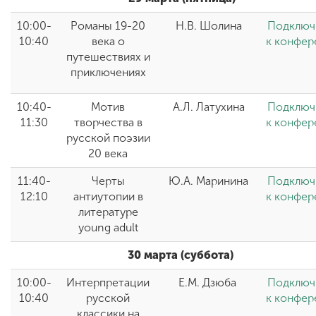
10:00-
Романы 19-20
Н.В. Шолина
Подключ
10:40
века о
к конфер
путешествиях и
приключениях
10:40-
Мотив
А.Л. Латухина
Подключ
11:30
творчества в
к конфер
русской поэзии
20 века
11:40-
Черты
Ю.А. Маринина
Подключ
12:10
антиутопии в
к конфер
литературе
young adult
30 марта (суббота)
10:00-
Интерпретации
Е.М. Дзюба
Подключ
10:40
русской
к конфер
классики на