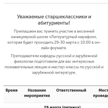
ENG
SPN
CHI
Уважаемые старшеклассники и
абитуриенты!
П
риглашаем вас принять участие в весенней
каникулярной школе «Литературный марафон»,
Приемная
которая будет проходить 29-30 марта с 10:00 в он-
комиссия
лайн формате.
+7 (831) 262-26-20
Преподаватели кафедры русской и зарубежной
филологии подготовили для вас интересные
познавательные лекции и мастер-классы по русской и
зарубежной литературе.
Время
Название
Ответственный
Мес
мероприятия
провед
29 марта (пятница)