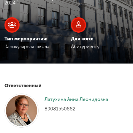
Обучение
2024
Наука
Тип мероприятия:
Для кого:
Международная
Каникулярная школа
Абитуриенту
деятельность
Другие виды
деятельности
Ответственный
Студенческая жизнь
Латухина Анна Леонидовна
89081550882
Сведения об
образовательной
организации