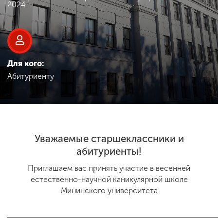
Обучение
2024
Наука
Для кого:
Международная
Абитуриенту
деятельность
Другие виды
деятельности
Уважаемые старшеклассники и
абитуриенты!
Студенческая жизнь
Приглашаем вас принять участие в весенней
естественно-научной каникулярной школе
Мининского университета
Сведения об
образовательной
организации