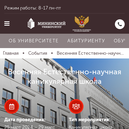
Режим работы: 8-17 пн-пт
ОБ УНИВЕРСИТЕТЕ
АБИТУРИЕНТУ
ОБУЧ
Главная
События
Весенняя Естественно-научн...
Главная
Весенняя Естественно-научная
каникулярная школа
Об университете
Абитуриенту
Дата проведения:
Тип мероприятия:
25 март 2024 – 29 март
Каникулярная школа