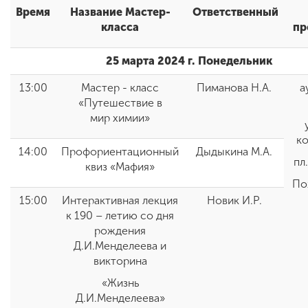
Время
Название Мастер-
Ответственный
класса
пр
ENG
SPN
CHI
25 марта 2024 г. Понедельник
13:00
Мастер - класс
Пиманова Н.А.
а
«Путешествие в
Приемная
мир химии»
комиссия
+7 (831) 262-26-20
к
14:00
Профориентационный
Дыдыкина М.А.
пл
квиз «Мафия»
По
15:00
Интерактивная лекция
Новик И.Р.
к 190 – летию со дня
рождения
Д.И.Менделеева и
викторина
«Жизнь
Д.И.Менделеева»