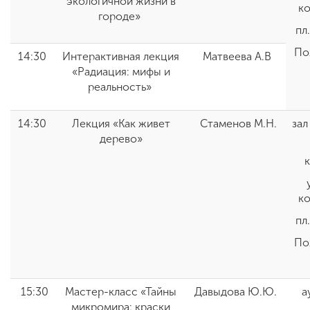
экологичной жизни в
к
городе»
пл
По
14:30
Интерактивная лекция
Матвеева А.В
«Радиация: мифы и
реальность»
14:30
Лекция «Как живет
Стаменов М.Н.
зал
дерево»
к
пл
По
15:30
Мастер-класс «Тайны
Давыдова Ю.Ю.
а
микромира: краски