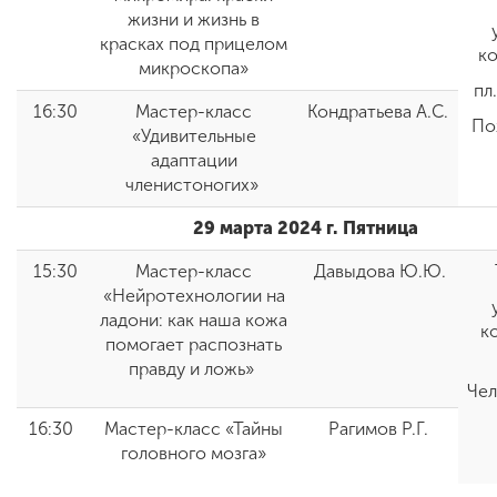
жизни и жизнь в
красках под прицелом
к
микроскопа»
пл
16:30
Мастер-класс
Кондратьева А.С.
По
«Удивительные
адаптации
членистоногих»
29 марта 2024 г. Пятница
15:30
Мастер-класс
Давыдова Ю.Ю.
«Нейротехнологии на
ладони: как наша кожа
к
помогает распознать
правду и ложь»
Чел
16:30
Мастер-класс «Тайны
Рагимов Р.Г.
головного мозга»