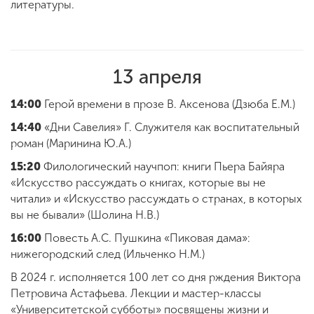
литературы.
ENG
SPN
CHI
13 апреля
14:00
Герой времени в прозе В. Аксенова (Дзюба Е.М.)
Приемная
14:40
«Дни Савелия» Г. Служителя как воспитательный
комиссия
+7 (831) 262-26-20
роман (
Маринина Ю.А.)
15:20
Филологический научпоп: книги Пьера Байяра
«Искусство рассуждать о книгах, которые вы не
читали» и «Искусство рассуждать о странах, в которых
вы не бывали» (Шолина Н.В.)
16:00
Повесть А.С. Пушкина «Пиковая дама»:
нижегородский след (
Ильченко Н.М.
)
В 2024 г. исполняется 100 лет со дня рждения Виктора
Петровича Астафьева. Лекции и мастер-классы
«Университетской субботы» посвящены жизни и