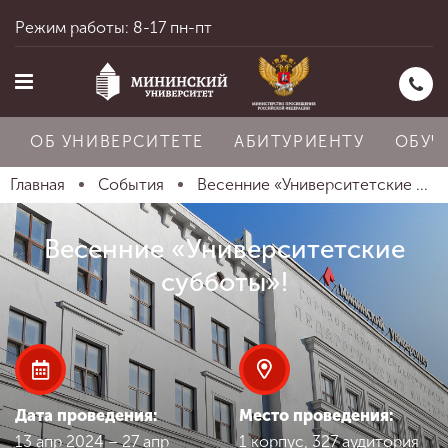
Режим работы: 8-17 пн-пт
ОБ УНИВЕРСИТЕТЕ
АБИТУРИЕНТУ
ОБУЧ
Главная
События
Весенние «Университетские ...
Главная
Весенние «Университетские
субботы»!
Об университете
Абитуриенту
Дата проведения:
Место проведения:
13 апр 2024 – 27 апр
1 корпус, 327 аудитория