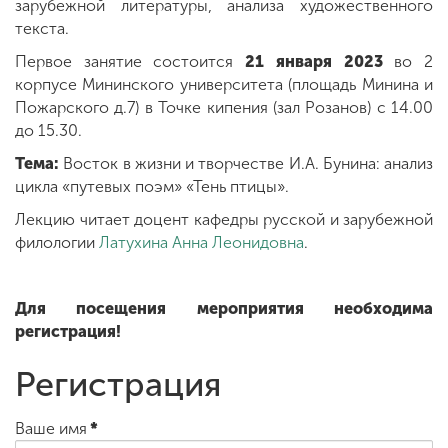
зарубежной литературы, анализа художественного
текста.
Первое занятие состоится
21 января 2023
во 2
ENG
SPN
CHI
корпусе Мининского университета (площадь Минина и
Пожарского д.7) в Точке кипения (зал Розанов) с 14.00
до 15.30.
Тема:
Восток в жизни и творчестве И.А. Бунина: анализ
Приемная
комиссия
цикла «путевых поэм» «Тень птицы».
+7 (831) 262-26-20
Лекцию читает доцент кафедры русской и зарубежной
филологии
Латухина Анна Леонидовна
.
Для посещения мероприятия необходима
регистрация!
Регистрация
Ваше имя
*