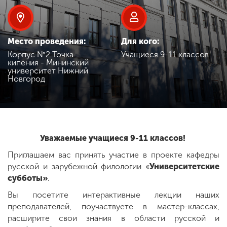
Обучение
Наука
Место проведения:
Для кого:
Корпус №2 Точка
Учащиеся 9-11 классов
кипения - Мининский
университет Нижний
Международная
Новгород
деятельность
Другие виды
деятельности
Уважаемые учащиеся 9-11 классов!
Приглашаем вас принять участие в проекте кафедры
Студенческая жизнь
русской и зарубежной филологии «
Университетские
субботы»
.
Вы посетите интерактивные лекции наших
Сведения об
преподавателей, поучаствуете в мастер-классах,
образовательной
расширите свои знания в области русской и
организации