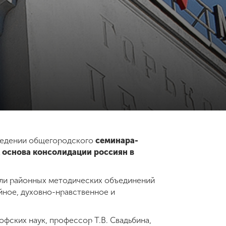
оведении общегородского
семинара-
 основа консолидации россиян в
ели районных методических объединений
йное, духовно-нравственное и
фских наук, профессор Т.В. Свадьбина,