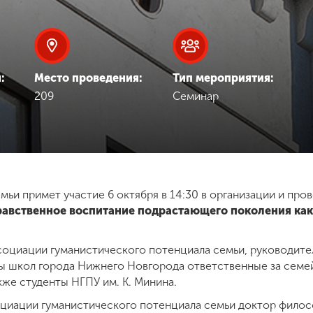
:
Место проведения:
Тип мероприятия:
209
Семинар
мьи примет участие 6 октября в 14:30 в организации и пр
равственное воспитание подрастающего поколения как
социации гуманистического потенциала семьи, руководит
ы школ города Нижнего Новгорода ответственные за семе
же студенты НГПУ им. К. Минина.
циации гуманистического потенциала семьи доктор филосо