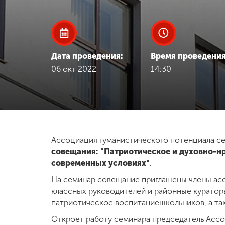
Международная
деятельность
Дата проведения:
Время проведения
Другие виды
06 окт 2022
14:30
деятельности
Студенческая
жизнь
Ассоциация гуманистического потенциала се
Сведения об
совещания: "Патриотическое и духовно-н
образовательной
организации
современных условиях"
.
На семинар совещание приглашены члены ас
классных руководителей и районные куратор
Приемная
патриотическое воспитаниешкольников, а так
комиссия
+7 (831) 262-26-20
Откроет работу семинара председатель Ассо