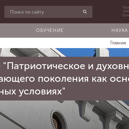
При
ко
Осн
ОБУЧЕНИЕ
НАУКА
Главная
"Патриотическое и духов
ающего поколения как осн
ных условиях"