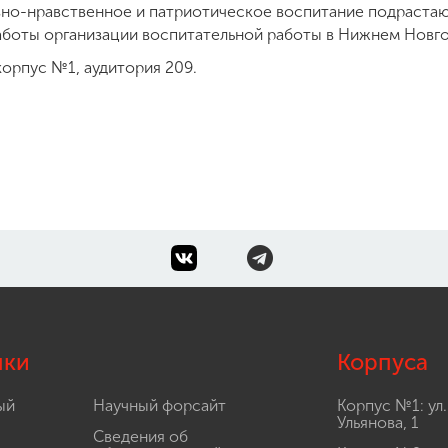
овно-нравственное и патриотическое воспитание подраста
работы организации воспитательной работы в Нижнем Новг
орпус №1, аудитория 209.
лки
Корпуса
ый
Научный форсайт
Корпус №1: ул.
Ульянова, 1
Сведения об