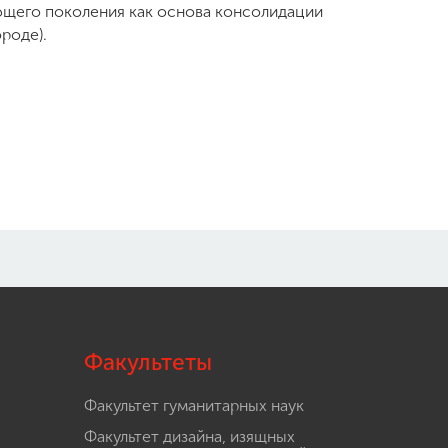
ющего поколения как основа консолидации
ороде).
Факультеты
Факультет гуманитарных наук
Факультет дизайна, изящных