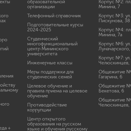
екты
образовательной
Корпус №2: пл
организации
Минина, 7
кого
Телефонный справочник
Корпус №3: ул.
ках
Пискунова, 38
Подготовительные курсы
2024-2025
Корпус №4: пл
Минина, 7а
Студенческий
юро
многофункциональный
Корпус №6: ул.
ятий
центр Мининского
Луначарского,
университета
Корпус №7: ул.
Инженерные классы
Челюскинцев, 
Меры поддержки для
Общежитие № 1
вления
студенческих семей
Гагарина, 6
ройству
Целевое обучение и
Общежитие № 2
иальному
правила приема на целевое
Бекетова, 6
обучение
Общежитие № 3
ного
Противодействие
Челюскинцев, 
коррупции
Центр открытого
образования на русском
еда +
языке и обучения русскому