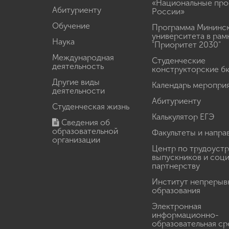
«Национальные про
Абитуриенту
России»
Обучение
Программа Мининс
университета в рам
Наука
"Приоритет 2030"
Международная
Студенческие
деятельность
конструкторские б
Другие виды
Календарь меропри
деятельности
Абитуриенту
Студенческая жизнь
Калькулятор ЕГЭ
Сведения об
образовательной
Факультеты и напра
организации
Центр по трудоуст
выпускников и соц
партнерству
Институт непрерыв
образования
Электронная
информационно-
образовательная ср