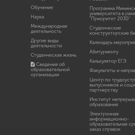
Обучение
Программа Мининс
университета в рам
Наука
"Приоритет 2030"
Международная
Студенческие
деятельность
конструкторские б
Другие виды
Календарь меропри
деятельности
Абитуриенту
Студенческая жизнь
Калькулятор ЕГЭ
Сведения об
образовательной
Факультеты и напра
организации
Центр по трудоуст
выпускников и соц
партнерству
Институт непрерыв
образования
Электронная
информационно-
образовательная ср
заказ справок