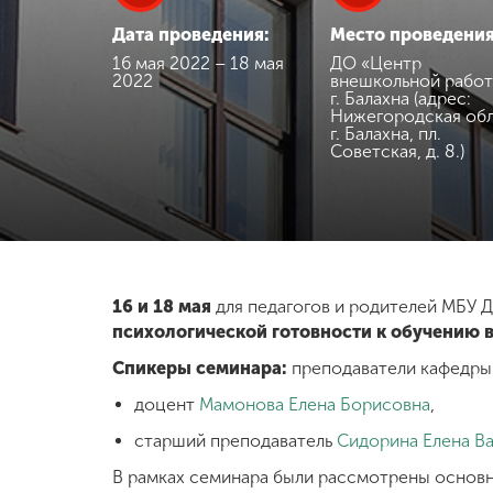
Дата проведения:
Место проведения
Международная
деятельность
16 мая 2022 – 18 мая
ДО «Центр
2022
внешкольной рабо
г. Балахна (адрес:
Нижегородская обл
Другие виды
г. Балахна, пл.
Советская, д. 8.)
деятельности
Студенческая
жизнь
16 и 18 мая
для педагогов и родителей МБУ 
Сведения об
психологической готовности к обучению 
образовательной
организации
Спикеры семинара:
преподаватели кафедры 
доцент
Мамонова Елена Борисовна
,
Приемная
старший преподаватель
Сидорина Елена В
комиссия
+7 (831) 262-26-20
В рамках семинара были рассмотрены основн