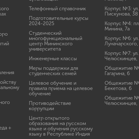
кого
Телефонный справочник
Корпус №3: ул.
ках
Пискунова, 38
Подготовительные курсы
2024-2025
Корпус №4: пл
Минина, 7а
Студенческий
юро
многофункциональный
Корпус №6: ул.
ятий
центр Мининского
Луначарского,
университета
Корпус №7: ул.
Инженерные классы
Челюскинцев, 
Меры поддержки для
Общежитие № 1
вления
студенческих семей
Гагарина, 6
ройству
Целевое обучение и
Общежитие № 2
иальному
правила приема на целевое
Бекетова, 6
обучение
Общежитие № 3
ного
Противодействие
Челюскинцев, 
коррупции
Центр открытого
образования на русском
еда +
языке и обучения русскому
языку в Республике Индия