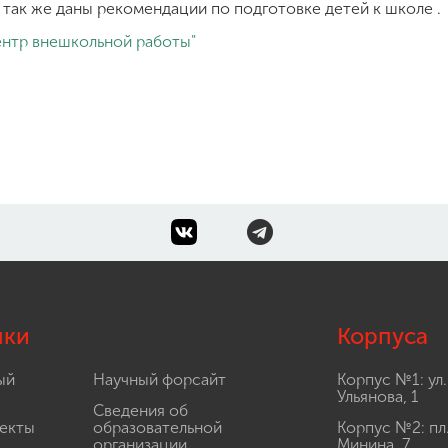
 так же даны рекомендации по подготовке детей к школе .
тр внешкольной работы"
лки
Корпуса
ый
Научный форсайт
Корпус №1: ул.
Ульянова, 1
Сведения об
екты
образовательной
Корпус №2: пл
организации
Минина, 7