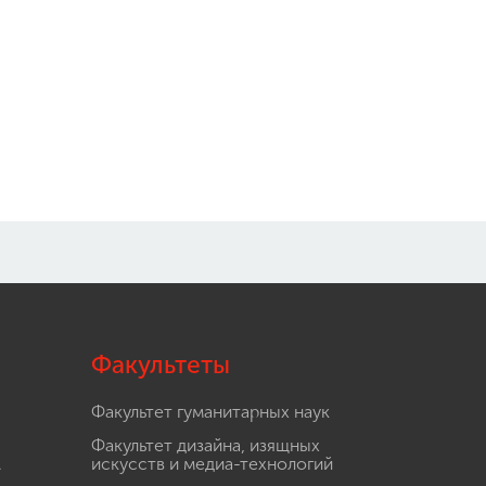
Факультеты
Факультет гуманитарных наук
Факультет дизайна, изящных
.
искусств и медиа-технологий