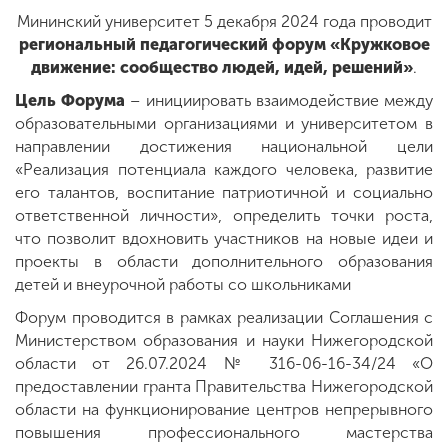
Мининский университет 5 декабря 2024 года проводит
региональный педагогический форум «Кружковое
ENG
SPN
CHI
движение: сообщество людей, идей, решений»
.
Цель Форума
– инициировать взаимодействие между
образовательными организациями и университетом в
направлении достижения национальной цели
Приемная
«Реализация потенциала каждого человека, развитие
комиссия
его талантов, воспитание патриотичной и социально
+7 (831) 262-26-20
ответственной личности», определить точки роста,
что позволит вдохновить участников на новые идеи и
проекты в области дополнительного образования
детей и внеурочной работы со школьниками
Форум проводится в рамках реализации Соглашения с
Министерством образования и науки Нижегородской
области от 26.07.2024 № 316-06-16-34/24 «О
предоставлении гранта Правительства Нижегородской
области на функционирование центров непрерывного
повышения профессионального мастерства