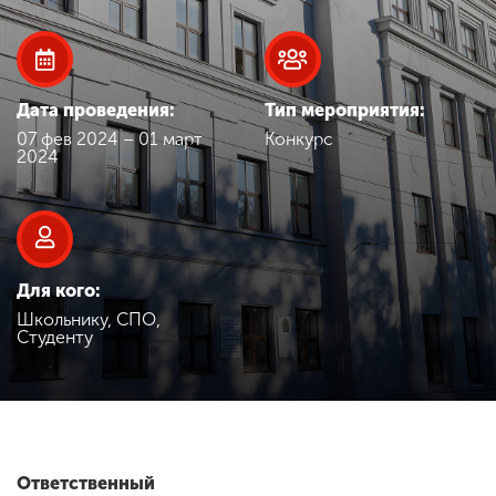
Обучение
Наука
Дата проведения:
Тип мероприятия:
07 фев 2024 – 01 март
Конкурс
Международная
2024
деятельность
Другие виды
деятельности
Для кого:
Школьнику, СПО,
Студенту
Студенческая жизнь
Сведения об
образовательной
организации
Ответственный