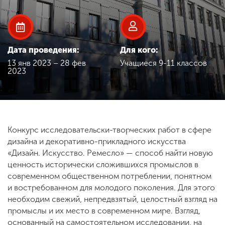
Обучение
Наука
Дата проведения:
Для кого:
13 янв 2023 – 28 фев
Учащиеся 9-11 классов
Международная
2023
деятельность
Другие виды
деятельности
Конкурс исследовательски-творческих работ в сфере
дизайна и декоративно-прикладного искусства
«Дизайн. Искусство. Ремесло» — способ найти новую
Студенческая жизнь
ценность исторически сложившихся промыслов в
современном общественном потреблении, понятном
и востребованном для молодого поколения. Для этого
Сведения об
необходим свежий, непредвзятый, целостный взгляд на
образовательной
промыслы и их место в современном мире. Взгляд,
организации
основанный на самостоятельном исследовании, на