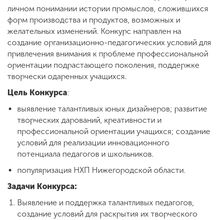
личном понимании истории промыслов, сложившихся
форм производства и продуктов, возможных и
желательных изменений. Конкурс направлен на
ENG
SPN
CHI
создание организационно-педагогических условий для
привлечения внимания к проблеме профессиональной
ориентации подрастающего поколения, поддержке
творчески одаренных учащихся.
Приемная
комиссия
Цель Конкурса
:
+7 (831) 262-26-20
выявление талантливых юных дизайнеров; развитие
творческих дарований, креативности и
профессиональной ориентации учащихся; создание
условий для реализации инновационного
потенциала педагогов и школьников.
популяризация НХП Нижегородской области.
Задачи Конкурса:
Выявление и поддержка талантливых педагогов,
создание условий для раскрытия их творческого