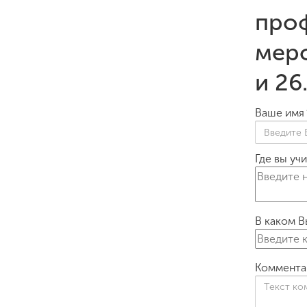
про
меро
и 26
Ваше имя
Где вы уч
В каком В
Коммента