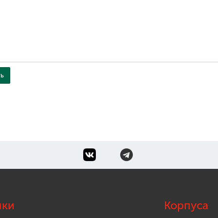
лки
Корпуса