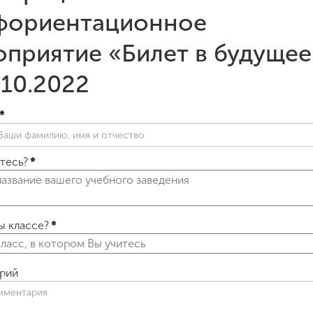
фориентационное
приятие «Билет в будущее
.10.2022
*
итесь?
*
ы классе?
*
рий