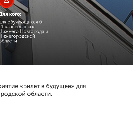
Для кого:
для обучающихся 6-
11 классов школ
Нижнего Новгорода и
Нижегородской
области
риятие «Билет в будущее» для
родской области.