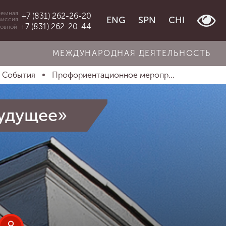
емная
+7 (831) 262-26-20
ENG
SPN
CHI
миссия
+7 (831) 262-20-44
овной
МЕЖДУНАРОДНАЯ ДЕЯТЕЛЬНОСТЬ
События
Профориентационное меропр...
удущее»