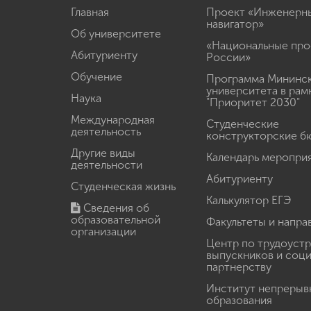
Главная
Проект «Инженерн
навигатор»
Об университете
«Национальные про
Абитуриенту
России»
Обучение
Программа Мининс
университета в рам
Наука
"Приоритет 2030"
Международная
Студенческие
деятельность
конструкторские б
Другие виды
Календарь меропри
деятельности
Абитуриенту
Студенческая жизнь
Калькулятор ЕГЭ
Сведения об
образовательной
Факультеты и напра
организации
Центр по трудоуст
выпускников и соц
партнерству
Институт непрерыв
образования