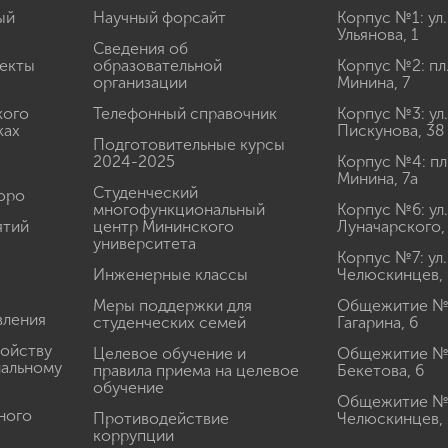
ый
Научный форсайт
Корпус №1: ул.
Ульянова, 1
Сведения об
екты
образовательной
Корпус №2: пл
организации
Минина, 7
кого
Телефонный справочник
Корпус №3: ул.
ках
Пискунова, 38
Подготовительные курсы
2024-2025
Корпус №4: пл
Минина, 7а
Студенческий
юро
многофункциональный
Корпус №6: ул.
ятий
центр Мининского
Луначарского,
университета
Корпус №7: ул.
Инженерные классы
Челюскинцев, 
Меры поддержки для
Общежитие № 1
вления
студенческих семей
Гагарина, 6
ройству
Целевое обучение и
Общежитие № 2
иальному
правила приема на целевое
Бекетова, 6
обучение
Общежитие № 3
ного
Противодействие
Челюскинцев, 
коррупции