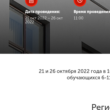
Международная
Дата проведения:
Время проведения
деятельность
21 окт 2022 – 26 окт
11:00
2022
Другие виды
деятельности
Студенческая
жизнь
Сведения об
21 и 26 октября 2022 года в
образовательной
обучающихся 6-1
организации
Приемная
комиссия
Реги
+7 (831) 262-26-20