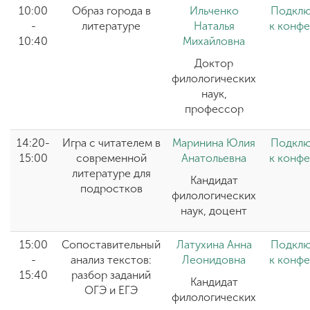
10:00
Образ города в
Ильченко
Подклю
-
литературе
Наталья
к конф
10:40
Михайловна
Доктор
филологических
наук,
п
рофессор
14:20-
Игра с читателем в
Маринина Юлия
Подклю
15:00
современной
Анатольевна
к конф
литературе для
Кандидат
подростков
филологических
наук, доцент
15:00
Сопоставительный
Латухина Анна
Подклю
-
анализ текстов:
Леонидовна
к конф
15:40
разбор заданий
Кандидат
ОГЭ и ЕГЭ
филологических