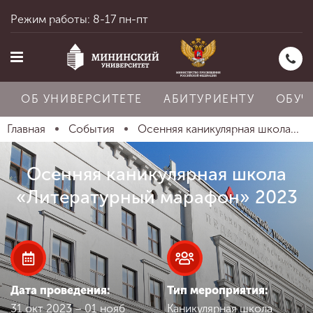
Режим работы: 8-17 пн-пт
ОБ УНИВЕРСИТЕТЕ
АБИТУРИЕНТУ
ОБУЧ
Главная
События
Осенняя каникулярная школа...
Главная
Осенняя каникулярная школа
«Литературный марафон» 2023
Об университете
Абитуриенту
Дата проведения:
Тип мероприятия:
31 окт 2023 – 01 нояб
Каникулярная школа