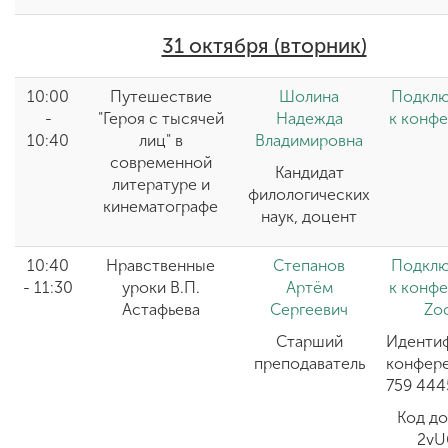
31 октября (вторник)
10:00
Путешествие
Шолина
Подклю
-
"Героя с тысячей
Надежда
к конф
10:40
лиц" в
Владимировна
современной
Кандидат
литературе и
филологических
кинематографе
наук, доцент
10:40
Нравственные
Степанов
Подклю
- 11:30
уроки В.П.
Артём
к конф
Астафьева
Сергеевич
Zo
Старший
Иденти
преподаватель
конфере
759 444
Код до
2vU