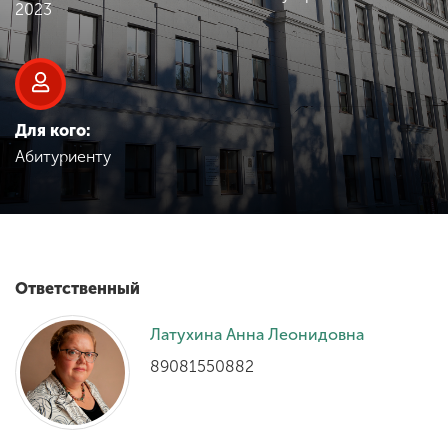
Обучение
2023
Наука
Для кого:
Международная
Абитуриенту
деятельность
Другие виды
деятельности
Ответственный
Студенческая жизнь
Латухина Анна Леонидовна
89081550882
Сведения об
образовательной
организации