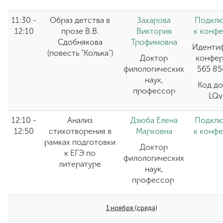
11:30 -
Образ детства в
Захарова
Подклю
12:10
прозе В.В.
Виктория
к конф
Сдобнякова
Трофимовна
Иденти
(повесть "Колька")
Доктор
конфер
филологических
565 85
наук,
Код до
профессор
LQv
12:10 -
Анализ
Дзюба Елена
Подклю
12:50
стихотворения в
Марковна
к конф
рамках подготовки
Доктор
к ЕГЭ по
филологических
литературе
наук,
профессор
1 ноября (среда)