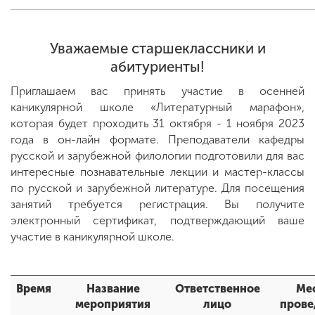
ENG
SPN
CHI
Уважаемые старшеклассники и
абитуриенты!
Приглашаем вас принять участие в осенней
каникулярной школе «Литературный марафон»,
Приемная
которая будет проходить 31 октября - 1 ноября 2023
комиссия
года в он-лайн формате. Преподаватели кафедры
+7 (831) 262-26-20
русской и зарубежной филологии подготовили для вас
интересные познавательные лекции и мастер-классы
по русской и зарубежной литературе. Для посещения
занятий требуется регистрация. Вы получите
электронный сертификат, подтверждающий ваше
участие в каникулярной школе.
Время
Название
Ответственное
Ме
мероприятия
лицо
прове