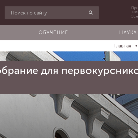
При
ко
Осн
ОБУЧЕНИЕ
НАУКА
Главная
брание для первокурснико