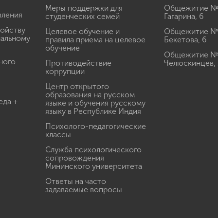
Меры поддержки для
Общежитие № 1
вления
студенческих семей
Гагарина, 6
ройству
Целевое обучение и
Общежитие № 2
иальному
правила приема на целевое
Бекетова, 6
обучение
Общежитие № 3
ного
Противодействие
Челюскинцев, 
коррупции
Центр открытого
образования на русском
еда +
языке и обучения русскому
языку в Республике Индия
Психолого-педагогические
классы
Служба психологического
сопровождения
Мининского университета
Ответы на часто
задаваемые вопросы