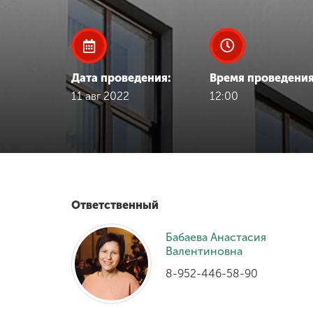
Международная
деятельность
Дата проведения:
Время проведения
Другие виды
11 авг 2022
12:00
деятельности
Студенческая
жизнь
Сведения об
Ответственный
образовательной
организации
Бабаева Анастасия
Валентиновна
8-952-446-58-90
Приемная
комиссия
+7 (831) 262-26-20