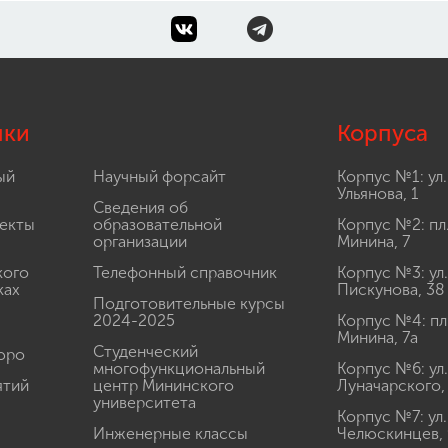
лки
Корпуса
ый
Научный форсайт
Корпус №1: ул.
Ульянова, 1
Сведения об
екты
образовательной
Корпус №2: пл
организации
Минина, 7
кого
Телефонный справочник
Корпус №3: ул.
ках
Пискунова, 38
Подготовительные курсы
2024-2025
Корпус №4: пл
Минина, 7а
Студенческий
юро
многофункциональный
Корпус №6: ул.
ятий
центр Мининского
Луначарского,
университета
Корпус №7: ул.
Инженерные классы
Челюскинцев, 