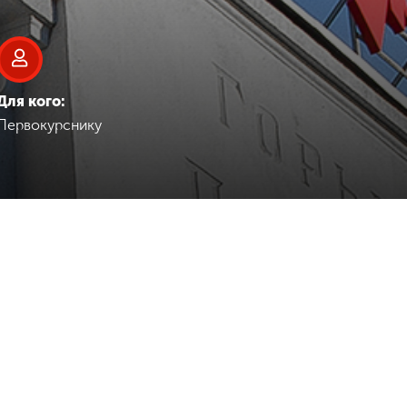
Для кого:
Первокурснику