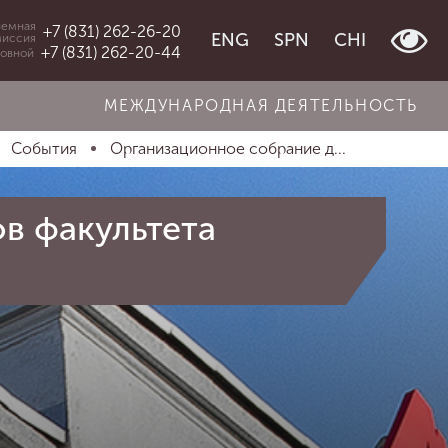
емная
+7 (831) 262-26-20
ENG
SPN
CHI
миссия
+7 (831) 262-20-44
овной
МЕЖДУНАРОДНАЯ ДЕЯТЕЛЬНОСТЬ
События
Организационное собрание д...
в факультета