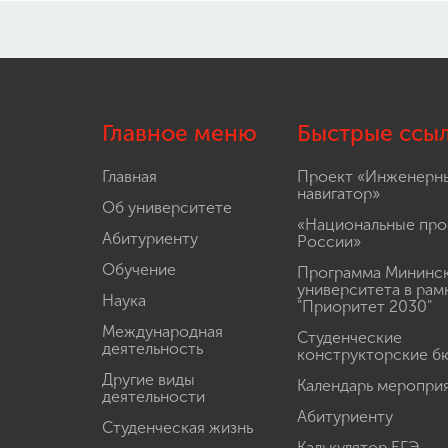
Главное меню
Быстрые ссы
Главная
Проект «Инженерн
навигатор»
Об университете
«Национальные про
Абитуриенту
России»
Обучение
Программа Мининс
университета в рам
Наука
"Приоритет 2030"
Международная
Студенческие
деятельность
конструкторские б
Другие виды
Календарь меропри
деятельности
Абитуриенту
Студенческая жизнь
Калькулятор ЕГЭ