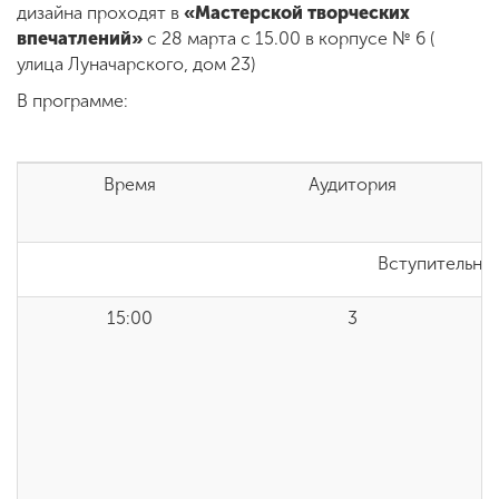
дизайна проходят в
«Мастерской творческих
впечатлений»
с 28 марта с 15.00 в корпусе № 6 (
улица Луначарского, дом 23)
ENG
SPN
CHI
В программе:
Приемная
Время
Аудитория
С
комиссия
+7 (831) 262-26-20
Вступительная
15:00
3