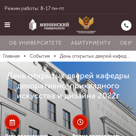
Режим работы: 8-17 пн-пт
ОБ УНИВЕРСИТЕТЕ
АБИТУРИЕНТУ
ОБУЧ
Главная
События
День открытых дверей кафед...
Главная
День открытых дверей кафедры
декоративно-прикладного
Об университете
искусства и дизайна 2022г
Абитуриенту