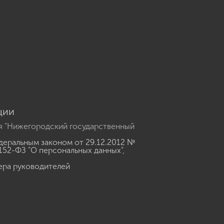
u
ции
я "Нижегородский государственный
еральным законом от 29.12.2012 №
152-ФЗ "О персональных данных"
,
ера руководителей