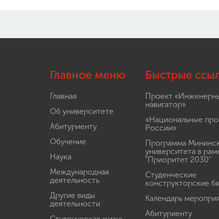
Главное меню
Быстрые ссы
Главная
Проект «Инженерн
навигатор»
Об университете
«Национальные про
Абитуриенту
России»
Обучение
Программа Мининс
университета в рам
Наука
"Приоритет 2030"
Международная
Студенческие
деятельность
конструкторские б
Другие виды
Календарь меропри
деятельности
Абитуриенту
Студенческая жизнь