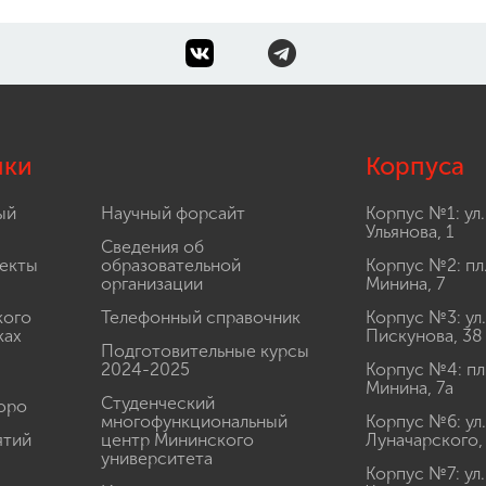
лки
Корпуса
ый
Научный форсайт
Корпус №1: ул.
Ульянова, 1
Сведения об
екты
образовательной
Корпус №2: пл
организации
Минина, 7
кого
Телефонный справочник
Корпус №3: ул.
ках
Пискунова, 38
Подготовительные курсы
2024-2025
Корпус №4: пл
Минина, 7а
Студенческий
юро
многофункциональный
Корпус №6: ул.
ятий
центр Мининского
Луначарского,
университета
Корпус №7: ул.