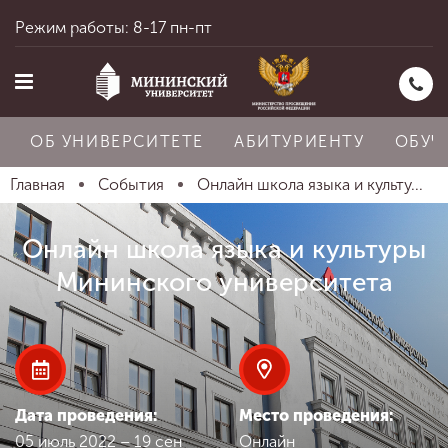
Режим работы: 8-17 пн-пт
ОБ УНИВЕРСИТЕТЕ
АБИТУРИЕНТУ
ОБУЧ
Главная
События
Онлайн школа языка и культу...
Главная
Онлайн школа языка и культуры
Мининского университета
Об университете
Абитуриенту
Дата проведения:
Место проведения:
05 июль 2022 – 19 сен
Онлайн