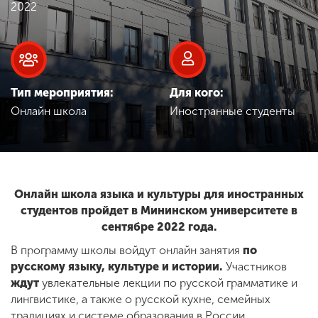
Обучение
2022
Наука
Тип мероприятия:
Для кого:
Международная
Онлайн школа
Иностранные студенты
деятельность
Другие виды
деятельности
Онлайн школа языка и культуры для иностранных
студентов пройдет в Мининском университете в
сентябре 2022 года.
Студенческая жизнь
В программу школы войдут онлайн занятия
по
русскому языку, культуре и истории.
Участников
Сведения об
ждут
увлекательные лекции по русской грамматике и
образовательной
лингвистике, а также о русской кухне, семейных
организации
традициях и системе образования в России.