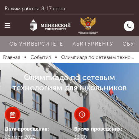
Режим работы: 8-17 пн-пт
ОБ УНИВЕРСИТЕТЕ
АБИТУРИЕНТУ
ОБУЧ
Главная
События
Олимпиада по сетевым техно...
Главная
Олимпиада по сетевым
технологиям для школьников
Об университете
Абитуриенту
Дата проведения:
Время проведения:
05 март 2022
13:00