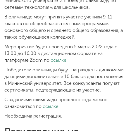
Мининского университета проведет олимпиаду по
сетевым технологиям для школьников.
В олимпиаде могут принять участие ученики 9-11
ENG
SPN
CHI
классов по общеобразовательным программам
основного общего и среднего общего образования, а
также обучающиеся колледжей.
Мероприятие будет проведено 5 марта 2022 года с
Приемная
13.00 до 16.00 в дистанционном формате на
комиссия
+7 (831) 262-26-20
платформе Zoom по
ссылке
.
Победители олимпиады будут награждены дипломами,
дающими дополнительные 10 баллов для поступления
в Мининский университет. Все конкурсанты получат
сертификаты, подтверждающие их участие.
С заданиями олимпиады прошлого года можно
ознакомиться по
ссылке
.
Необходима регистрация.