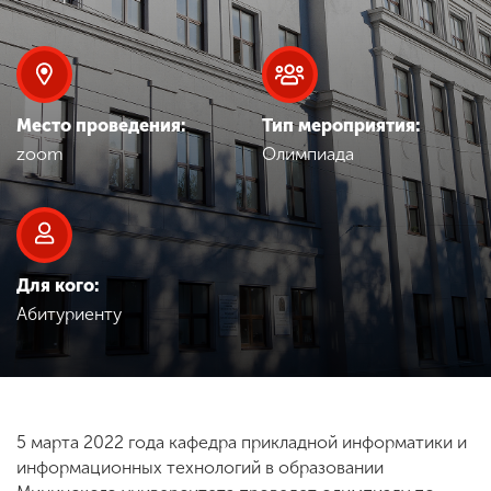
Обучение
Наука
Место проведения:
Тип мероприятия:
zoom
Олимпиада
Международная
деятельность
Другие виды
деятельности
Для кого:
Абитуриенту
Студенческая жизнь
Сведения об
5 марта 2022 года кафедра прикладной информатики и
образовательной
информационных технологий в образовании
организации